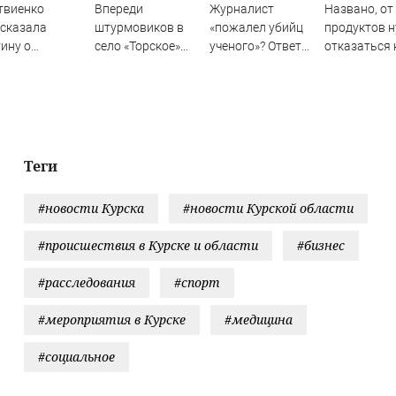
твиенко
Впереди
Журналист
Названо, от
сказала
штурмовиков в
«пожалел убийц
продуктов 
ину о
село «Торское»
ученого»? Ответ
отказаться 
явлении моды
шел служебный
Владимира
ужин
семью и детей
пес «Баста»
Ворсобина на
оссийских
отклики
дентов
читателей
Теги
#новости Курска
#новости Курской области
#происшествия в Курске и области
#бизнес
#расследования
#спорт
#мероприятия в Курске
#медицина
#социальное