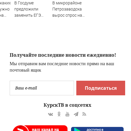
 каких
В Госдуме
В микрорайоне
нужно
предложили
Петрозаводска
на
заменить ЕГЭ
вырос спрос на
госэкзаменами
книги
Получайте последние новости ежедневно!
Мы отправим вам последние новости прямо на ваш
почтовый ящик
Подписаться
КурскТВ в соцсетях