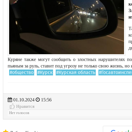
к
З
и
Т
к
п
д
Куряне также могут сообщить о злостных нарушителях по т
пьяным за руль, ставит под угрозу не только свою жизнь, но 
#общество
#Курск
#Курская область
#Госавтоинспе
01.10.2024
15:56
Нравится
Нет голосов