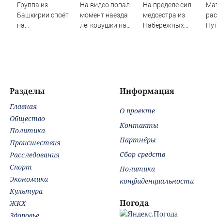
Группа из
На видео попал
На пределе сил:
Ма
Башкирии споёт
момент наезда
медсестра из
рас
на
легковушки на
Набережных
Пут
географическом
пешеходов, где
Челнов стала
по
Северном полюсе
пострадали
самым уставшим
на 
минимум восемь
человеком в
у р
человек
России
сту
06/08/2026 –
06/08/2026 –
Новости
Новости
Разделы
Информация
Главная
О проекте
Общество
Контакты
Политика
Партнёры
Происшествия
Сбор средств
Расследования
Спорт
Политика
Экономика
конфиденциальности
Культура
Погода
ЖКХ
Здоровье