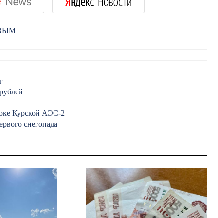
РВЫМ
г
 рублей
локе Курской АЭС-2
ервого снегопада