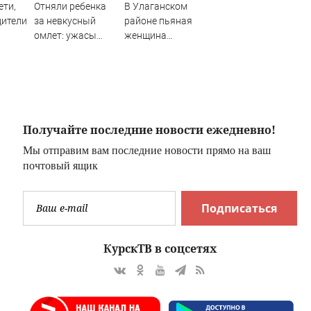
ети,
Отняли ребенка
В Улаганском
дители
за невкусный
районе пьяная
омлет: ужасы
женщина
ми
норвежской
порезала
опеки
сожителя
кухонным ножом
Получайте последние новости ежедневно!
Мы отправим вам последние новости прямо на ваш
почтовый ящик
Подписаться
КурскТВ в соцсетях