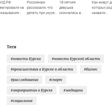
МИД РФ
Россиянам
18-летняя
Как живут д
еагировали на
рассказали, что
девушка
которых ро
сказывания
делать при укусе
скончалась в
назвали
стей Японии
змеи
больнице Уфы
диковинны
 атаку на
при
именами?
росиму
невыясненных
обстоятельствах
Теги
#новости Курска
#новости Курской области
#происшествия в Курске и области
#бизнес
#расследования
#спорт
#мероприятия в Курске
#медицина
#социальное