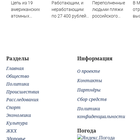
Цепь из 19
Работающим, и
Переполненные
В 
американских
неработающим:
людьми пляжи
отр
атомных
по 27 400 рублей
российского
вы
подлодок
вручат
курортного
вла
«окружает»
пенсионерам в
города сняли на
про
Россию и Китай:
сентябре -
видео
Хи
это инструмент
PrimaMedia.ru
первого
массированного
Разделы
Информация
удара
Главная
О проекте
Общество
Контакты
Политика
Партнёры
Происшествия
Сбор средств
Расследования
Спорт
Политика
Экономика
конфиденциальности
Культура
Погода
ЖКХ
Здоровье