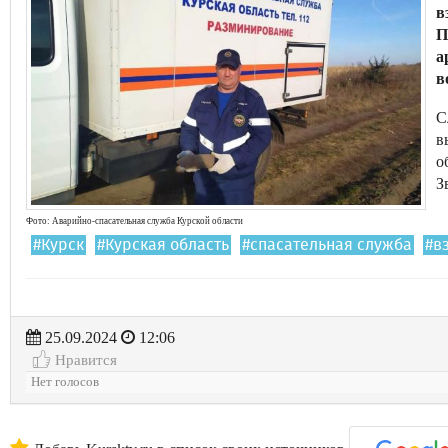
в
П
а
в
С
в
о
З
Фото: Аварийно-спасательная служба Курской области
#Курск
#Курская область
#спасательная служба
#в
25.09.2024
12:06
Нравится
Нет голосов