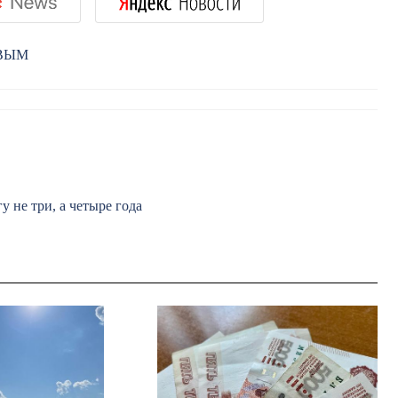
РВЫМ
 не три, а четыре года