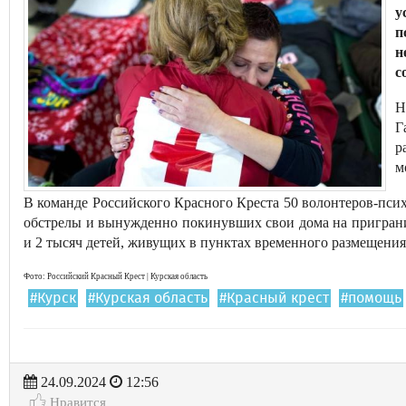
у
п
н
с
Н
Г
р
м
В команде Российского Красного Креста 50 волонтеров-пси
обстрелы и вынужденно покинувших свои дома на пригранич
и 2 тысяч детей, живущих в пунктах временного размещени
Фото: Российский Красный Крест | Курская область
#Курск
#Курская область
#Красный крест
#помощь
24.09.2024
12:56
Нравится