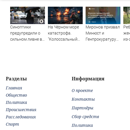
Синоптики
На Чёрном море
Миронов призвал
Реб
предупредили о
катастрофа.
Минюст и
же
сильном ливне в
"Колоссальный
Генпрокуратуру
из-
Москве 7 августа
удар": Такого не
РФ изучить
дер
было за всю СВО
деятельность
вре
партии Яблоко
Смо
Нов
Вес
Разделы
Информация
Главная
О проекте
Общество
Контакты
Политика
Партнёры
Происшествия
Сбор средств
Расследования
Спорт
Политика