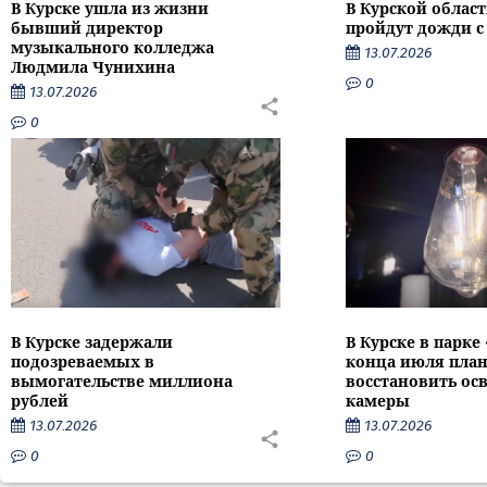
В Курске ушла из жизни
В Курской облас
бывший директор
пройдут дожди с
музыкального колледжа
13.07.2026
Людмила Чунихина
0
13.07.2026
0
В Курске задержали
В Курске в парке
подозреваемых в
конца июля пла
вымогательстве миллиона
восстановить ос
рублей
камеры
13.07.2026
13.07.2026
0
0