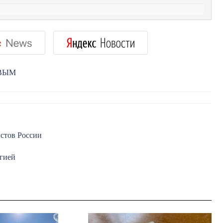
РВЫМ
истов России
огией