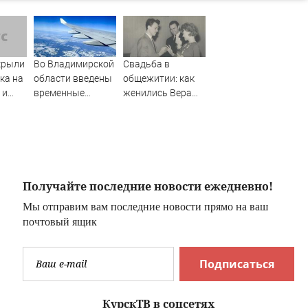
крыли
Во Владимирской
Свадьба в
ка на
области введены
общежитии: как
 и
временные
женились Вера
ограничения на
Алентова и
полеты малой
Владимир
авиации
Меньшов —
студенческая
любовь,
прожившая
Получайте последние новости ежедневно!
много лет
Мы отправим вам последние новости прямо на ваш
почтовый ящик
Подписаться
КурскТВ в соцсетях