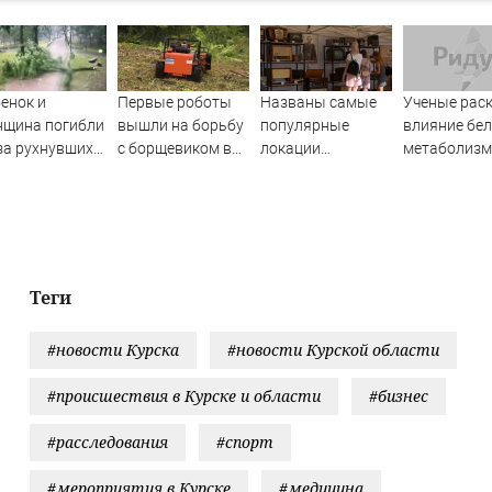
енок и
Первые роботы
Названы самые
Ученые рас
нщина погибли
вышли на борьбу
популярные
влияние бел
за рухнувших
с борщевиком в
локации
метаболизм
евьев во
Ленобласти
фестиваля
процессы
мя урагана в
«Псковские
старения
ленске -
каникулы»
ости на
ти.ru
Теги
#новости Курска
#новости Курской области
#происшествия в Курске и области
#бизнес
#расследования
#спорт
#мероприятия в Курске
#медицина