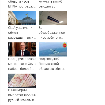
области из-за
мужчина погиб
БПЛА пострадал
сегодня в
склад
страшной
Вайлдберриз и
дорожной аварии
постройки в СНТ
в Карелии
– Новости Твери и
США увеличили
За
городов Тверской
обмен
обезображенное
области сегодня -
разведданными с
лицо избитого
Afanasy.biz –
Украиной
петрозаводчанина
Тверские новости.
ответит
Новости
подросток
Пост Дмитриева о
Над соседней
мигрантах в Сеуте
Ярославской
набрал более 1
областью сбиты
млн просмотров
92 вражеских
дрона
В Башкирии
выплатят 622 800
рублей семьям с
восемью детьми