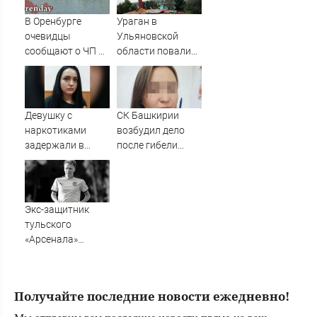
В Оренбурге
Ураган в
очевидцы
Ульяновской
сообщают о ЧП на
области повалил
озере Старица
столбы, деревья и
крыши
Девушку с
СК Башкирии
наркотиками
возбудил дело
задержали в
после гибели
Твери – Новости
плода в
Твери и городов
белорецкой
Тверской области
больнице
сегодня -
Экс-защитник
Afanasy.biz –
тульского
Тверские новости.
«Арсенала»
Новости Твери.
Кулешин умер на
Тверь новости.
26-м году жизни
Новости. Ново
Получайте последние новости ежедневно!