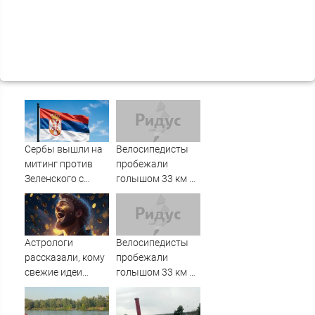
Сербы вышли на
Велосипедисты
митинг против
пробежали
Зеленского с
голышом 33 км по
портретами
Берлину на World
Путина
Naked Bike Ride
Астрологи
Велосипедисты
рассказали, кому
пробежали
свежие идеи
голышом 33 км по
помогут
Берлину на World
заработать
Naked Bike Ride