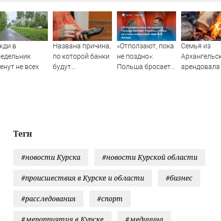
жди в
Названа причина,
«Отползают, пока
Семья из
недельник
по которой банки
не поздно»:
Архангельс
енут не всех
будут
Польша бросает
арендовала
блокировать
Украину, чтобы не
отдыха цел
переводы
стать следующей
остров в Ка
жертвой Запада
Теги
#новости Курска
#новости Курской области
#происшествия в Курске и области
#бизнес
#расследования
#спорт
#мероприятия в Курске
#медицина