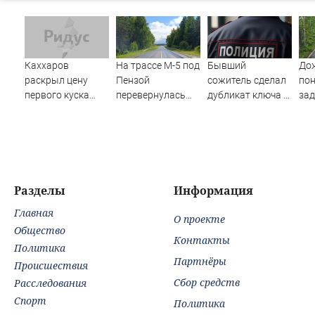
Каххаров
На трассе М-5 под
Бывший
До
раскрыл цену
Пензой
сожитель сделал
по
первого куска
перевернулась
дубликат ключа и
зад
торта Клавы Коки
фура - Столица58
обокрал уфимку
и Масленникова
Разделы
Информация
Главная
О проекте
Общество
Контакты
Политика
Партнёры
Происшествия
Сбор средств
Расследования
Спорт
Политика