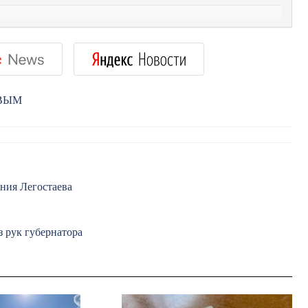
РВЫМ
ения Легостаева
 рук губернатора