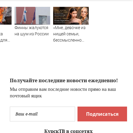
Финны жалуются
«Мне, девочке из
ка
на шум из России
нищей семьи,
 для
бессмысленно
ый
рассказывать
релии
про социальную
несправедливость»:
Юлия Пересильд
резко ответила
критикам после
Получайте последние новости ежедневно!
скандала с
Мы отправим вам последние новости прямо на ваш
поступлением д
почтовый ящик
Подписаться
КурскТВ в соцсетях