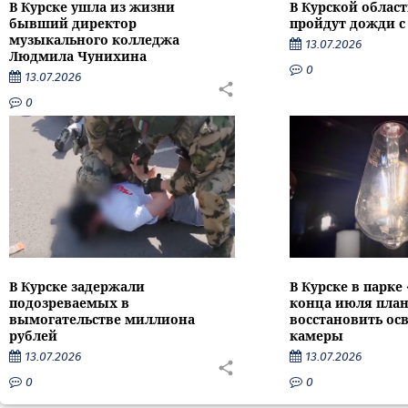
В Курске ушла из жизни
В Курской облас
бывший директор
пройдут дожди с
музыкального колледжа
13.07.2026
Людмила Чунихина
0
13.07.2026
0
В Курске задержали
В Курске в парке
подозреваемых в
конца июля пла
вымогательстве миллиона
восстановить ос
рублей
камеры
13.07.2026
13.07.2026
0
0