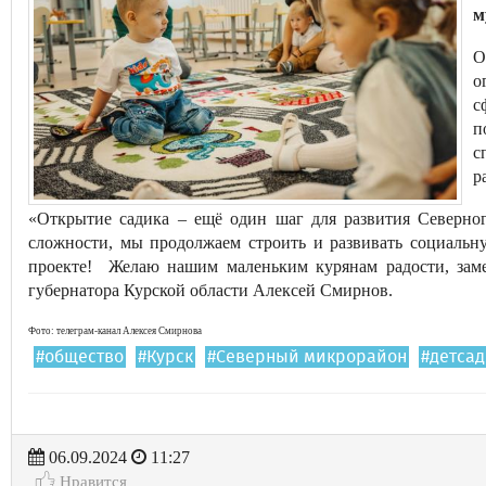
м
О
о
с
п
с
р
«Открытие садика – ещё один шаг для развития Северног
сложности, мы продолжаем строить и развивать социальну
проекте! Желаю нашим маленьким курянам радости, заме
губернатора Курской области Алексей Смирнов.
Фото: телеграм-канал Алексея Смирнова
#общество
#Курск
#Северный микрорайон
#детсад
06.09.2024
11:27
Нравится