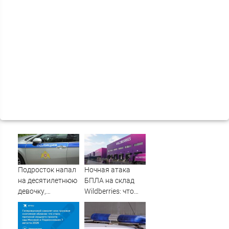
Подросток напал
Ночная атака
на десятилетнюю
БПЛА на склад
девочку,
Wildberries: что
ворвавшись в
известно об
квартиру
очередном ударе
по логистическим