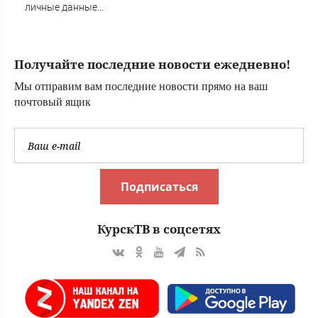
личные данные
более 100 тысяч
британских
силовиков -
Получайте последние новости ежедневно!
Новости на
Вести.ru
Мы отправим вам последние новости прямо на ваш
почтовый ящик
Подписаться
КурскТВ в соцсетях