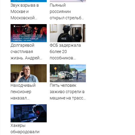
центрам
Звук взрыва в
Пьяный
07/08/2026 –
Москве и
россиянин
Новости
Московской
открыл стрельбу
области 7 августа
по скорой
2026 года:
помощи и
Причины,
полицейским
источник, откуда
Долгаревой
ФСБ задержала
был громкий
счастливая
более 20
хлопок
жизнь. Андрей
пособников
Бледный
украинских кол-
пронзительно
центров за
зачитал стихи
кибермошенничество
вместо рэпа: «У
Находчивый
Пять человек
меня на душе сто
пенсионер
заживо сгорели в
и один шов — это
наказал
машине на трассе
туше»
мошенников
(ФОТО)
изощренным
способом
Хакеры
обнародовали