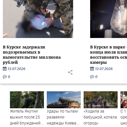
В Курске задержали
В Курске в парке
подозреваемых в
конца июля пла
вымогательстве миллиона
восстановить ос
рублей
камеры
13.07.2026
13.07.2026
0
0
Житель Якутии
Удары по тылам
«Ходила за
С 1
выжил после 25
развеяли
бабушкой, копала
оре
дней блужданий в
надежды Киева:
огород»
шк