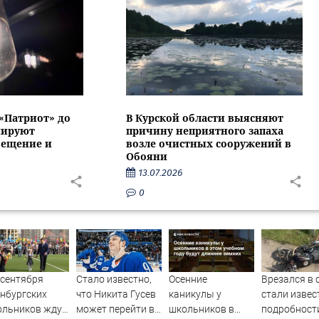
 «Патриот» до
В Курской области выясняют
нируют
причину неприятного запаха
вещение и
возле очистных сооружений в
Обояни
13.07.2026
0
 сентября
Стало известно,
Осенние
Врезался в 
нбургских
что Никита Гусев
каникулы у
стали изве
ольников ждут
может перейти в
школьников в
подробност