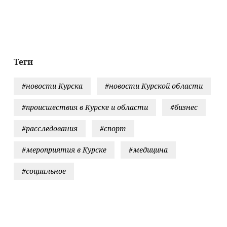
енения в
«Ак Барс»
этом учебном
смертельно
бной
году будут
ДТП с подр
ограмме
длиннее зимних
в Свободне
округе (ФОТ
Теги
#новости Курска
#новости Курской области
#происшествия в Курске и области
#бизнес
#расследования
#спорт
#мероприятия в Курске
#медицина
#социальное