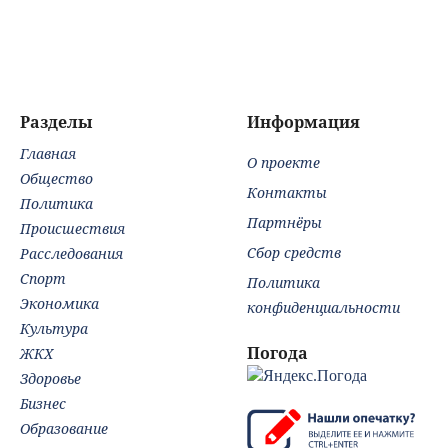
тайге
немецкий
изм
аналитик
уче
констатирует
пр
смену настроений
» PolitCentr-NEWS
Разделы
Информация
Главная
О проекте
Общество
Контакты
Политика
Партнёры
Происшествия
Сбор средств
Расследования
Спорт
Политика
Экономика
конфиденциальности
Культура
Погода
ЖКХ
Здоровье
Бизнес
Образование