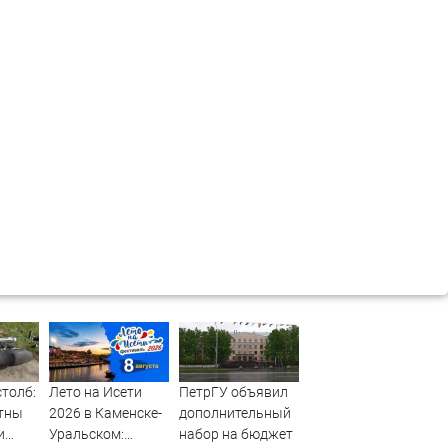
столб:
Лето на Исети
ПетрГУ объявил
стны
2026 в Каменске-
дополнительный
и
Уральском:
набор на бюджет