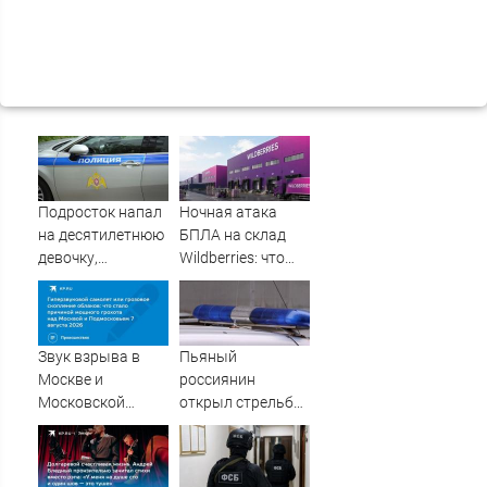
Подросток напал
Ночная атака
на десятилетнюю
БПЛА на склад
девочку,
Wildberries: что
ворвавшись в
известно об
квартиру
очередном ударе
по логистическим
центрам
Звук взрыва в
Пьяный
07/08/2026 –
Москве и
россиянин
Новости
Московской
открыл стрельбу
области 7 августа
по скорой
2026 года:
помощи и
Причины,
полицейским