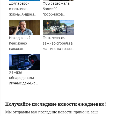
источник, откуда
Долгаревой
ФСБ задержала
был громкий
счастливая
более 20
хлопок
жизнь. Андрей
пособников
Бледный
украинских кол-
пронзительно
центров за
зачитал стихи
кибермошенничество
вместо рэпа: «У
Находчивый
Пять человек
меня на душе сто
пенсионер
заживо сгорели в
и один шов — это
наказал
машине на трассе
туше»
мошенников
(ФОТО)
изощренным
способом
Хакеры
обнародовали
личные данные
более 100 тысяч
британских
силовиков -
Получайте последние новости ежедневно!
Новости на
Вести.ru
Мы отправим вам последние новости прямо на ваш