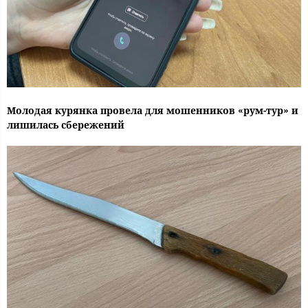
Молодая курянка провела для мошенников «рум-тур» и
лишилась сбережений