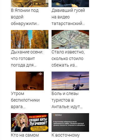
В Японии под
Давивший гусей
водой
на видео
обнаружили
татарстанский
рекордные
прокурор ушел в
запасы
отставку
«невидимого»
09/08/2026 –
золота
Новости
Дыхание осени:
Стало известно,
что готовит
сколько стоило
погода для
сбежать из
Тверской области
воинской части
на второй неделе
на Украине
августа
Утром
Боль и слезы
беспилотники
туристов в
врага
Анталье: идут
попытались
массовые
атаковать
задержки рейсов
предприятия в
в Россию
Поволжье, но им
Кто на самом
К восточному
помешал кран