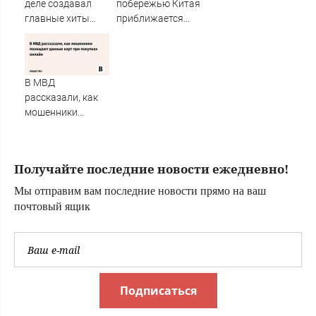
деле создавал
побережью Китая
главные хиты
приближается
Аллы Пугачёвой и
тайфун. Объявлен
почему о её
красный уровень
старых
опасности,
конфликтах
отменяются
В МВД
заговорили снова
авиарейсы
рассказали, как
✿✔️ TVCenter.ru
мошенники
похищают
данные карт при
покупках онлайн
Получайте последние новости ежедневно!
Мы отправим вам последние новости прямо на ваш
почтовый ящик
Подписаться