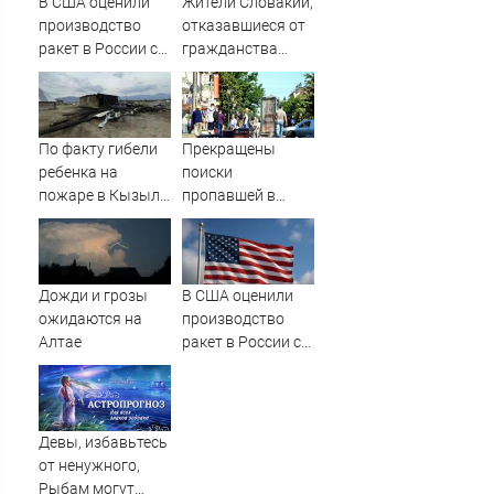
В США оценили
Жители Словакии,
подробности
история одной
производство
отказавшиеся от
семьи
ракет в России с
гражданства
производством
России, хотят его
"Пэтриотов"
вернуть
По факту гибели
Прекращены
ребенка на
поиски
пожаре в Кызыл-
пропавшей в
Таше возбуждено
Твери женщины
уголовное дело
Дожди и грозы
В США оценили
ожидаются на
производство
Алтае
ракет в России с
производством
"Пэтриотов"
Девы, избавьтесь
от ненужного,
Рыбам могут