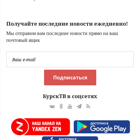
прийти сны-
подсказки, а
Львам советуют
Получайте последние новости ежедневно!
быть лидером в
деле
Мы отправим вам последние новости прямо на ваш
почтовый ящик
Подписаться
КурскТВ в соцсетях