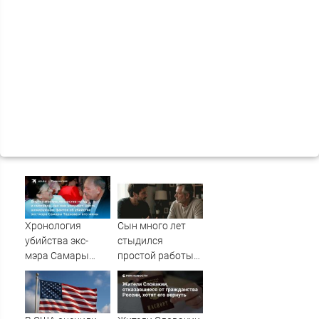
Хронология
Сын много лет
убийства экс-
стыдился
мэра Самары
простой работы
Виктора Тархова
отца, пока не
и его жены: шесть
узнал, ради чего
шокирующих
тот отказался от
фактов, новые
карьеры -