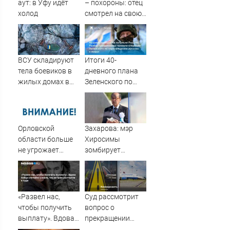
аут: в Уфу идёт
– похороны: отец
холод
смотрел на свою
мертвую 16-
летнюю дочь и не
мог сдержать
слезы
ВСУ складируют
Итоги 40-
тела боевиков в
дневного плана
жилых домах в
Зеленского по
Сумской области
принуждению к
миру: как
ответила Россия,
полный разбор
Орловской
Захарова: мэр
провала
области больше
Хиросимы
операции
не угрожает
зомбирует
Украины от
БПЛА-опасность
японцев
военкора Коца
русофобскими
заклинаниями
«Развел нас,
Суд рассмотрит
чтобы получить
вопрос о
выплату». Вдова
прекращении
бойца случайно
дела о