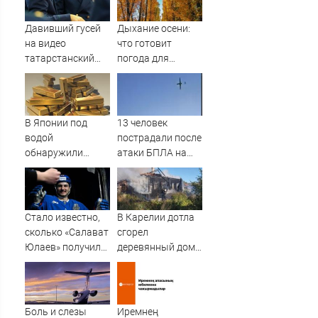
Давивший гусей
Дыхание осени:
на видео
что готовит
татарстанский
погода для
прокурор ушел в
Тверской области
отставку
на второй неделе
09/08/2026 –
августа
Новости
В Японии под
13 человек
водой
пострадали после
обнаружили
атаки БПЛА на
рекордные
российский город
запасы
«невидимого»
золота
Стало известно,
В Карелии дотла
сколько «Салават
сгорел
Юлаев» получил
деревянный дом
от СКА в сделке
(ФОТО)
по Бландиси
Боль и слезы
Иремнең