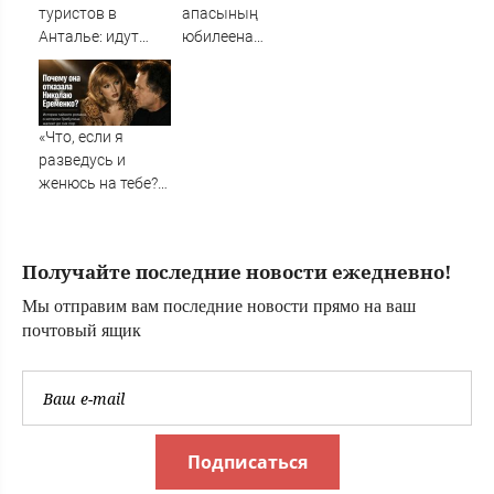
туристов в
апасының
Анталье: идут
юбилеена
массовые
чакырмадылар
задержки рейсов
в Россию
«Что, если я
разведусь и
женюсь на тебе?»:
почему Ирина
Грибулина
отказала
Получайте последние новости ежедневно!
Николаю
Еременко и
Мы отправим вам последние новости прямо на ваш
жалеет об этом до
почтовый ящик
сих пор ✿✔️
TVCenter.ru
Подписаться