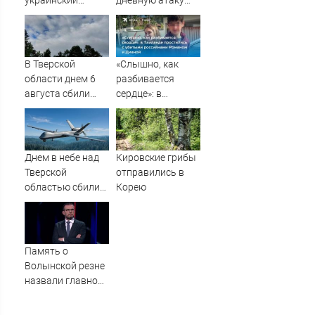
украинский
дневную атаку
беспилотник
БПЛА на
Рязанскую
область
В Тверской
«Слышно, как
области днем 6
разбивается
августа сбили
сердце»: в
украинские БПЛА
Таиланде
простились с
убитыми
россиянами
Днем в небе над
Кировские грибы
Романом и
Тверской
отправились в
Дианой
областью сбили
Корею
БПЛА
Память о
Волынской резне
назвали главной
темой в
политической