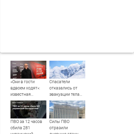
«Они в гости
Спасатели
вдвоем ходят»:
отказались от
известная
эвакуации тела
журналистка
Натальи
подтвердила
Наговицыной с
роман
семитысячника
Бондарчука и
ПВО за 12 часов
Силы ПВО
Исаковой
сбила 281
отразили