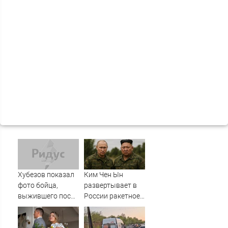
Хубезов показал
Ким Чен Ын
фото бойца,
развертывает в
выжившего после
России ракетное
медведя и молнии
подразделение
для нанесения