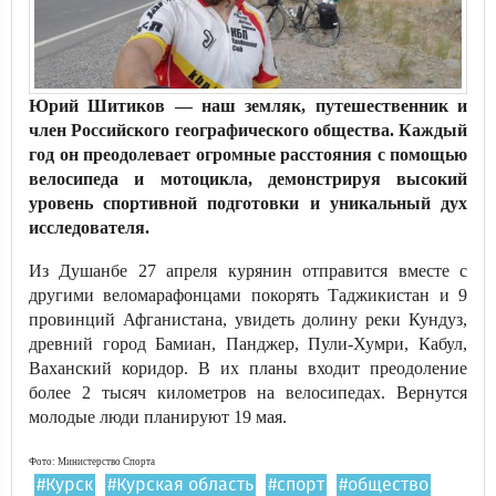
Юрий Шитиков — наш земляк, путешественник и
член Российского географического общества. Каждый
год он преодолевает огромные расстояния с помощью
велосипеда и мотоцикла, демонстрируя высокий
уровень спортивной подготовки и уникальный дух
исследователя.
Из Душанбе 27 апреля курянин отправится вместе с
другими веломарафонцами покорять Таджикистан и 9
провинций Афганистана, увидеть долину реки Кундуз,
древний город Бамиан, Панджер, Пули-Хумри, Кабул,
Ваханский коридор. В их планы входит преодоление
более 2 тысяч километров на велосипедах. Вернутся
молодые люди планируют 19 мая.
Фото: Министерство Спорта
#Курск
#Курская область
#спорт
#общество