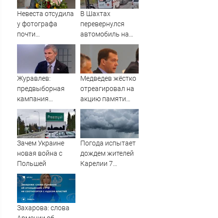
ударов по
Украине
Невеста отсудила
В Шахтах
у фотографа
перевернулся
почти
автомобиль на
полмиллиона
дороге Центр —
Артем
Журавлев:
Медведев жёстко
предвыборная
отреагировал на
кампания
акцию памяти
"Яблока"
жертв Хиросимы
оплачивается из
и Нагасаки
иностранных
источников -
Зачем Украине
Погода испытает
Новости на
новая война с
дождем жителей
Вести.ru
Польшей
Карелии 7
августа
Захарова: слова