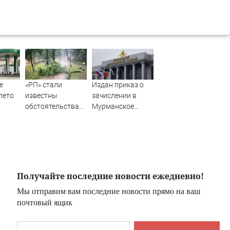
е
«РП» стали
Издан приказ о
лето
известны
зачислении в
обстоятельства
Мурманское
гибели ребенка в
нахимовское
парке Смоленска
училище
Получайте последние новости ежедневно!
Мы отправим вам последние новости прямо на ваш
почтовый ящик