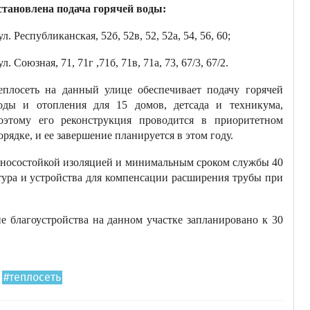
становлена подача горячей воды:
 ул. Республиканская, 52б, 52в, 52, 52а, 54, 56, 60;
 ул. Союзная, 71, 71г ,71б, 71в, 71а, 73, 67/3, 67/2.
еплосеть на данный улице обеспечивает подачу горячей
оды и отопления для 15 домов, детсада и техникума,
оэтому его реконструкция проводится в приоритетном
орядке, и ее завершение планируется в этом году.
износостойкой изоляцией и минимальным сроком службы 40
тура и устройства для компенсации расширения трубы при
е благоустройства на данном участке запланировано к 30
#теплосеть