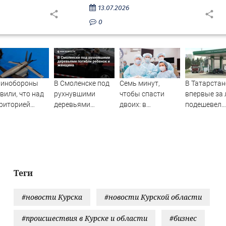
13.07.2026
0
Минобороны
В Смоленске под
Семь минут,
В Татарстан
вили, что над
рухнувшими
чтобы спасти
впервые за 
риторией
деревьями
двоих: в
подешевел
рской области
погибли ребенок
Татарстане
бензин
ичтожены
и женщина
впервые
ЛА
применили новую
технологию
кесарева сечения
06/08/2026 –
Теги
Новости
#новости Курска
#новости Курской области
#происшествия в Курске и области
#бизнес