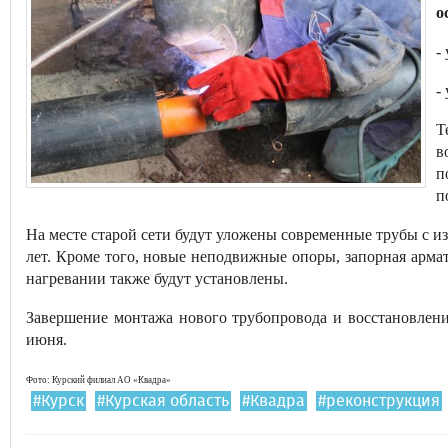
о
-
-
Т
в
п
п
На месте старой сети будут уложены современные трубы с 
лет. Кроме того, новые неподвижные опоры, запорная арма
нагревании также будут установлены.
Завершение монтажа нового трубопровода и восстановлени
июня.
Фото: Курский филиал АО «Квадра»
#Курск
#Курская область
#Квадра
#реконструкция