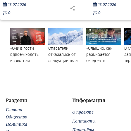
13.07.2026
13.07.2026
0
0
«Они в гости
Спасатели
«Слышно, как
В 
вдвоем ходят»:
отказались от
разбивается
зая
известная
эвакуации тела
сердце»: в
тер
журналистка
Натальи
Таиланде
Тве
подтвердила
Наговицыной с
простились с
ун
роман
семитысячника
убитыми
БП
Бондарчука и
россиянами
Исаковой
Романом и
Дианой
Разделы
Информация
Главная
О проекте
Общество
Контакты
Политика
Партнёры