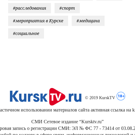
#расследования
#спорт
#мероприятия в Курске
#медицина
#социальное
© 2019 KurskTV
стичном использовании материалов сайта активная ссылка на kur
СМИ Сетевое издание “Kursktv.ru”
ровая запись о регистрации СМИ: ЭЛ № ФС 77 - 73414 от 03.08.2
жбой по надзору в сфере связи, информационных технологий и