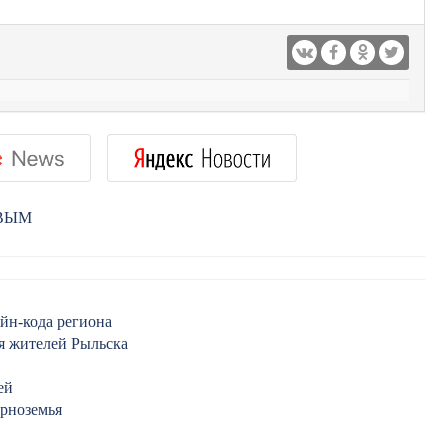
РВЫМ
айн-кода региона
я жителей Рыльска
ей
ерноземья