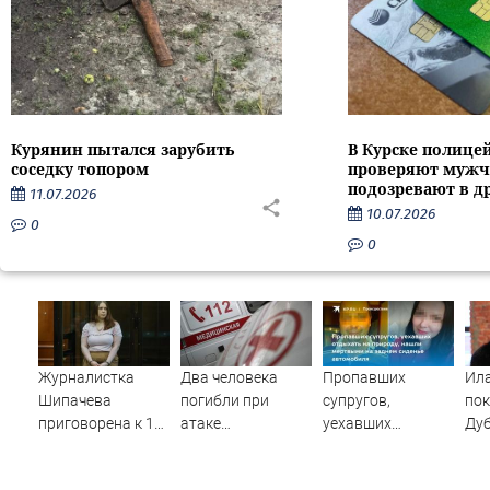
Курянин пытался зарубить
В Курске полице
соседку топором
проверяют мужч
подозревают в д
11.07.2026
10.07.2026
0
0
Журналистка
Два человека
Пропавших
Ил
Шипачева
погибли при
супругов,
пок
приговорена к 12
атаке
уехавших
Дуб
годам колонии за
беспилотника по
отдыхать на
госизмену
дому в Керчи
природу, нашли