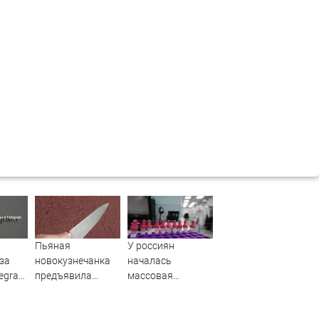
Пьяная
У россиян
за
новокузнечанка
началась
legram
предъявила
массовая
претензии брату
нехватка важного
за пьянство, а
вещества в