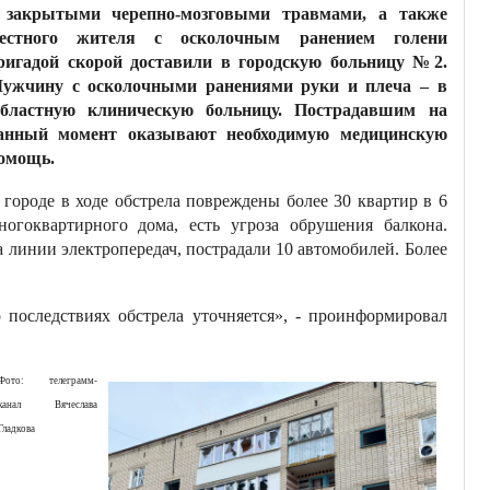
 закрытыми черепно-мозговыми травмами, а также
естного жителя с осколочным ранением голени
ригадой скорой доставили в городскую больницу №2.
ужчину с осколочными ранениями руки и плеча – в
бластную клиническую больницу. Пострадавшим на
анный момент оказывают необходимую медицинскую
омощь.
 городе в ходе обстрела повреждены более 30 квартир в 6
гоквартирного дома, есть угроза обрушения балкона.
 линии электропередач, пострадали 10 автомобилей. Более
последствиях обстрела уточняется», - проинформировал
Фото: телеграмм-
канал Вячеслава
Гладкова