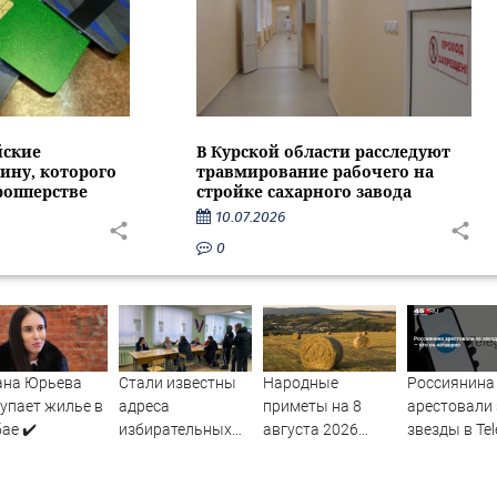
йские
В Курской области расследуют
ину, которого
травмирование рабочего на
ропперстве
стройке сахарного завода
10.07.2026
0
ана Юрьева
Стали известны
Народные
Россиянина
упает жилье в
адреса
приметы на 8
арестовали 
ае ✔️
избирательных
августа 2026
звезды в Te
участков в Марий
года: что нельзя
— что он
Эл: список
делать в
натворил