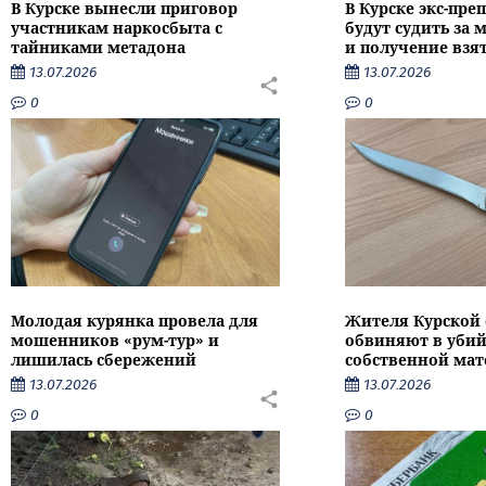
В Курске вынесли приговор
В Курске экс-пре
участникам наркосбыта с
будут судить за
тайниками метадона
и получение взя
13.07.2026
13.07.2026
0
0
Молодая курянка провела для
Жителя Курской 
мошенников «рум-тур» и
обвиняют в убий
лишилась сбережений
собственной мат
13.07.2026
13.07.2026
0
0