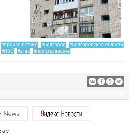
#происшествие
#Белгород
#Белгородская область
#ПВО
#атак
#пострадавшие
РВЫМ