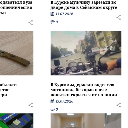
подавателя вуза
В Курске мужчину зарезали во
 мошенничество
дворе дома в Сеймском округе
тки
13.07.2026
0
области
В Курске задержали водителя
стве
мотоцикла без прав после
ери
попытки скрыться от полиции
13.07.2026
0