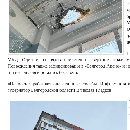
с
м
б
М
О
д
п
В
МКД. Один из снарядов прилетел на верхние этажи мно
Повреждения также зафиксированы в «Белгород Арене» и на
5 тысяч человек остались без света.
«На местах работают оперативные службы. Информация о 
губернатор Белгородской области Вячеслав Гладков.