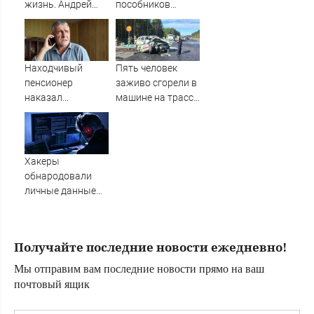
жизнь. Андрей
пособников
Бледный
украинских кол-
пронзительно
центров за
зачитал стихи
кибермошенничество
вместо рэпа: «У
Находчивый
Пять человек
меня на душе сто
пенсионер
заживо сгорели в
и один шов — это
наказал
машине на трассе
туше»
мошенников
(ФОТО)
изощренным
способом
Хакеры
обнародовали
личные данные
более 100 тысяч
британских
силовиков -
Получайте последние новости ежедневно!
Новости на
Вести.ru
Мы отправим вам последние новости прямо на ваш
почтовый ящик