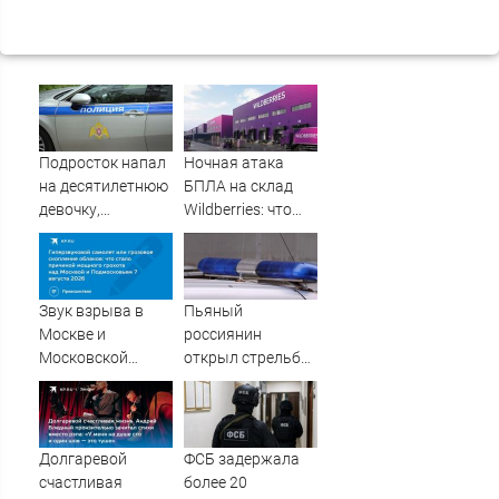
Подросток напал
Ночная атака
на десятилетнюю
БПЛА на склад
девочку,
Wildberries: что
ворвавшись в
известно об
квартиру
очередном ударе
по логистическим
центрам
Звук взрыва в
Пьяный
07/08/2026 –
Москве и
россиянин
Новости
Московской
открыл стрельбу
области 7 августа
по скорой
2026 года:
помощи и
Причины,
полицейским
источник, откуда
Долгаревой
ФСБ задержала
был громкий
счастливая
более 20
хлопок