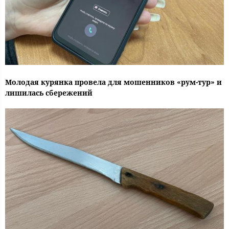
Молодая курянка провела для мошенников «рум-тур» и
лишилась сбережений