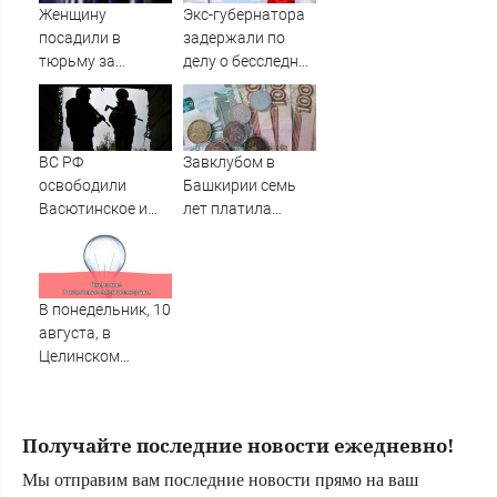
в итоге пойдёт
подробности об
Женщину
Экс-губернатора
под суд
ударах России 9
посадили в
задержали по
августа 2026 года
тюрьму за
делу о бесследной
необычное имя
пропаже 43
сына
студентов
ВС РФ
Завклубом в
освободили
Башкирии семь
Васютинское и
лет платила
Торецкое в ДНР -
зарплату мужу-
Новости на
прогульщику
Вести.ru
В понедельник, 10
августа, в
Целинском
районе локальное
отключение света
Получайте последние новости ежедневно!
Мы отправим вам последние новости прямо на ваш