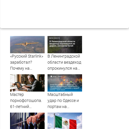
«Русский Starlink»
В Ленинградской
заработал?
области вездеход
Почему на
опрокинулся на
Украине кратно
дороге, пассажир
увеличилась
погиб
точность
попаданий по
Мастер
Масштабный
объектам ВСУ
порнофотошопа.
удар по Одессе и
61-летний
портам на
мужчина
Украине:
смастерил
Последние
порнооткрытку и
новости,