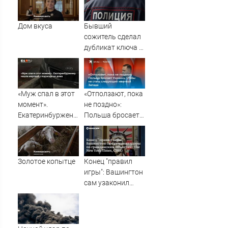
угрозе атаки
во время шторма
дронов
Дом вкуса
Бывший
сожитель сделал
дубликат ключа и
обокрал уфимку
«Муж спал в этот
«Отползают, пока
момент».
не поздно»:
Екатеринбурженку
Польша бросает
нашли мертвой у
Украину, чтобы не
подъезда ее дома
стать следующей
жертвой Запада
Золотое копытце
Конец "правил
игры": Вашингтон
сам узаконил
удары по
гражданским
объектам (The
New York Times,