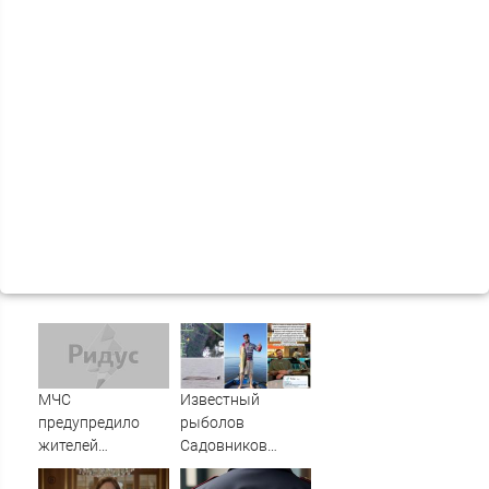
МЧС
Известный
предупредило
рыболов
жителей
Садовников
Подмосковья об
пропал на Волге