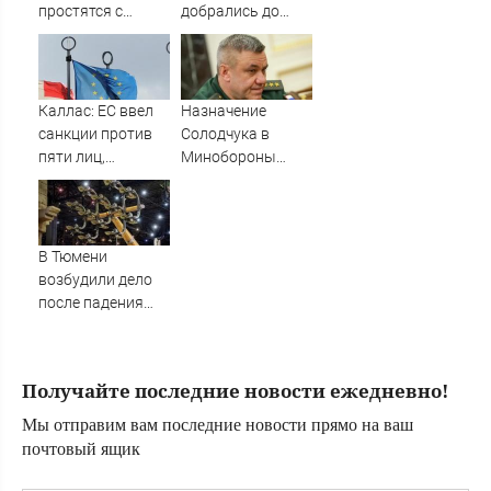
простятся с
добрались до
рядовым,
Зеленского
погибшим на СВО
быстрее, чем до
почти год назад
России
Каллас: ЕС ввел
Назначение
санкции против
Солодчука в
пяти лиц,
Минобороны
связанных с ОПК
костромичи
России
встретили с
гордостью
В Тюмени
возбудили дело
после падения
девушки с
аттракциона
Получайте последние новости ежедневно!
Мы отправим вам последние новости прямо на ваш
почтовый ящик