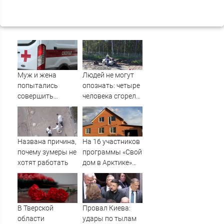
Муж и жена
Людей не могут
попытались
опознать: четыре
совершить
человека сгорели
суицид,
заживо в
предупредив
страшном ДТП на
оперативные
трассе
службы
07/08/2026 –
Названа причина,
На 16 участников
Новости
почему зумеры не
программы «Свой
хотят работать
дом в Арктике»
подали в суд
В Тверской
Провал Киева:
области
удары по тылам