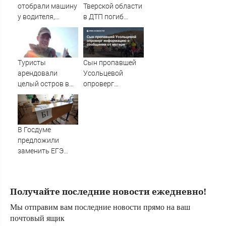
Новости
отобрали машину
Тверской области
у водителя,
в ДТП погиб
который петлял
водитель
на трассе
большегруза –
(ВИДЕО)
Новости Твери и
городов Тверской
Туристы
Сын пропавшей
области сегодня -
арендовали
Усольцевой
Afanasy.biz –
целый остров в
опроверг
Тверские новости.
Карелии (ФОТО)
информацию о
Новости Твери.
сообщении от
Тверь ново
матери
В Госдуме
предложили
заменить ЕГЭ
государственной
итоговой
аттестацией
Получайте последние новости ежедневно!
07/08/2026 –
Новости
Мы отправим вам последние новости прямо на ваш
почтовый ящик