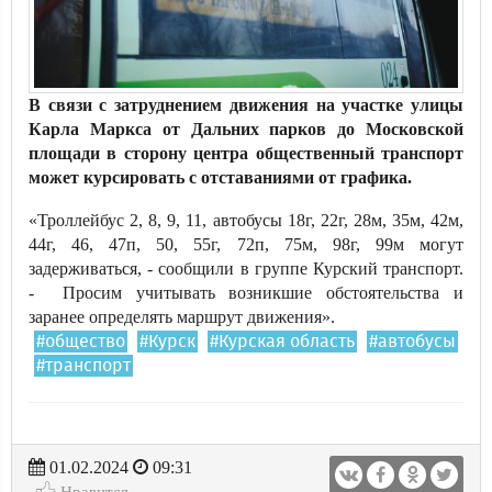
В связи с затруднением движения на участке улицы
Карла Маркса от Дальних парков до Московской
площади в сторону центра общественный транспорт
может курсировать с отставаниями от графика.
«Троллейбус 2, 8, 9, 11, автобусы 18г, 22г, 28м, 35м, 42м,
44г, 46, 47п, 50, 55г, 72п, 75м, 98г, 99м могут
задерживаться, - сообщили в группе Курский транспорт.
- Просим учитывать возникшие обстоятельства и
заранее определять маршрут движения».
#общество
#Курск
#Курская область
#автобусы
#транспорт
01.02.2024
09:31
Нравится