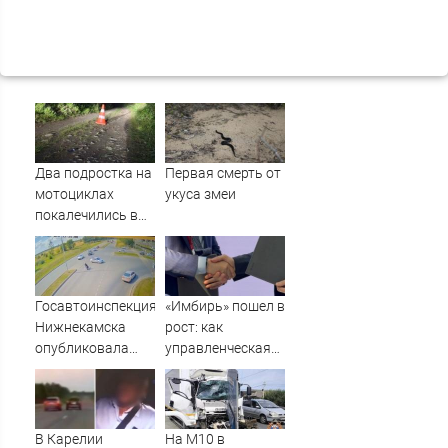
Два подростка на
Первая смерть от
мотоциклах
укуса змеи
покалечились в
Карелии (ФОТО)
Госавтоинспекция
«Имбирь» пошел в
Нижнекамска
рост: как
опубликовала
управленческая
видео жесткого
реформа
ДТП с участием
принесла
питбайкера
прибыль - АБН 24
07/08/2026 –
В Карелии
На М10 в