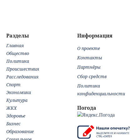
СИЗО
молочки в России
перчатки.
сот
потребовали
прекратил работу
Глобальная
ФС
ужесточить -
перестройка
Новости на
Минобороны:
Вести.ru
Новости СВО,
Разделы
Информация
военные сводки -
Главная
интерактивная
О проекте
карта боевы
Общество
Контакты
Политика
Партнёры
Происшествия
Сбор средств
Расследования
Спорт
Политика
Экономика
конфиденциальности
Культура
Погода
ЖКХ
Здоровье
Бизнес
Образование
Социальное