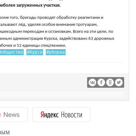
аиболее загруженных участках.
роме того, бригады проводят обработку реагентами и
калывают лёд, уделяя особое внимание тротуарам,
ешеходным переходам и остановкам. Всего на эти цели, по
анным администрации Курска, задействовано 63 дорожных
абочих и 52 единицы спецтехники.
#общество
#Курск
#уборка
РВЫМ