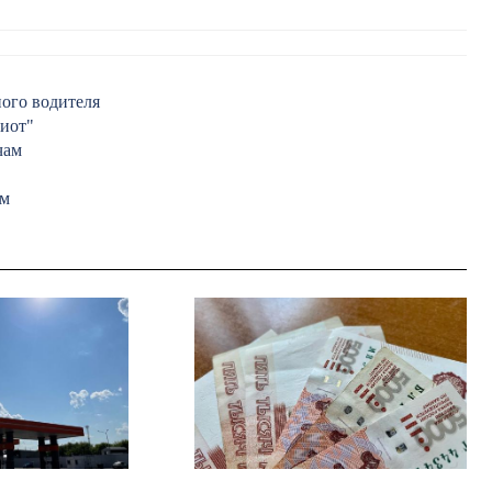
ого водителя
риот"
чам
ом