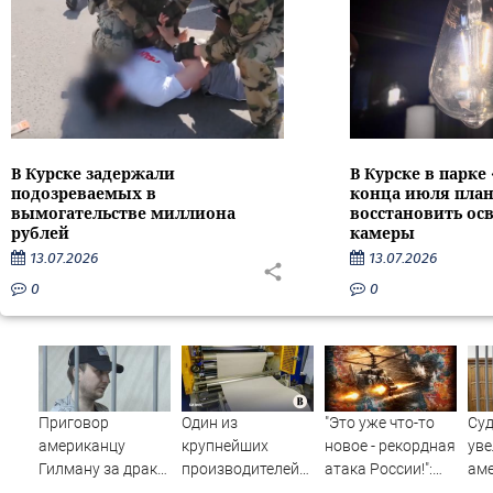
В Курске задержали
В Курске в парке
подозреваемых в
конца июля пла
вымогательстве миллиона
восстановить ос
рублей
камеры
13.07.2026
13.07.2026
0
0
Приговор
Один из
"Это уже что-то
Су
американцу
крупнейших
новое - рекордная
уве
Гилману за драки
производителей
атака России!":
аме
в воронежском
упаковки для
Россия снимает
нап