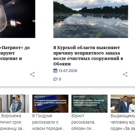
 «Патриот» до
В Курской области выясняют
нируют
причину неприятного запаха
вещение и
возле очистных сооружений в
Обояни
13.07.2026
0
д Воронежа
В Госдуме
Юрист
Выдающему
личил срок
рассказали о
рассказала,
человеку вр
риканцу за
новом порядке
обязан ли
орден «За з
адение на
получения
работодатель
перед Хакас