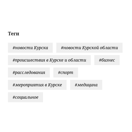
рудников
квитанций за
поднимать
ИН
ЖКУ
зарплату
сотрудникам
Теги
#новости Курска
#новости Курской области
#происшествия в Курске и области
#бизнес
#расследования
#спорт
#мероприятия в Курске
#медицина
#социальное