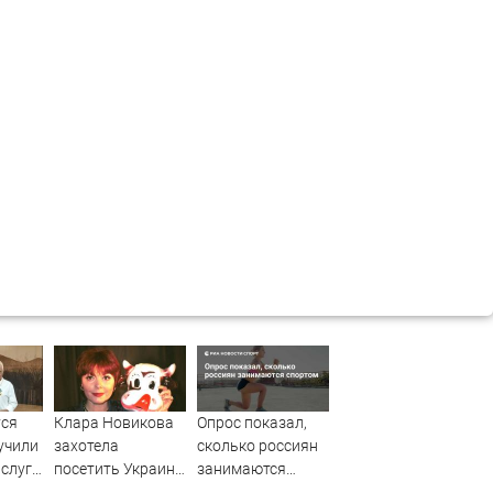
ся
Клара Новикова
Опрос показал,
учили
захотела
сколько россиян
аслуги
посетить Украину:
занимаются
ией»
галерея народной
спортом