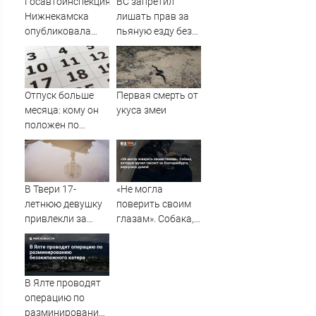
Госавтоинспекция
ВС запретил
Нижнекамска
лишать прав за
опубликовала
пьяную езду без
видео жесткого
документов,
ДТП с участием
удостоверяющих
питбайкера
личность
07/08/2026 –
Отпуск больше
Первая смерть от
Новости
месяца: кому он
укуса змеи
положен по
закону в
Башкирии
В Твери 17-
«Не могла
летнюю девушку
поверить своим
привлекли за
глазам». Собака,
распространение
которую мучил
видео с БПЛА –
таксист из
Новости Твери и
Екатеринбурга,
городов Тверской
вернулась домой
В Ялте проводят
области сегодня -
операцию по
Afanasy.biz –
разминированию