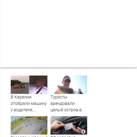
В Карелии
Туристы
отобрали машину
арендовали
у водителя,
целый остров в
который петлял
Карелии (ФОТО)
на трассе
(ВИДЕО)