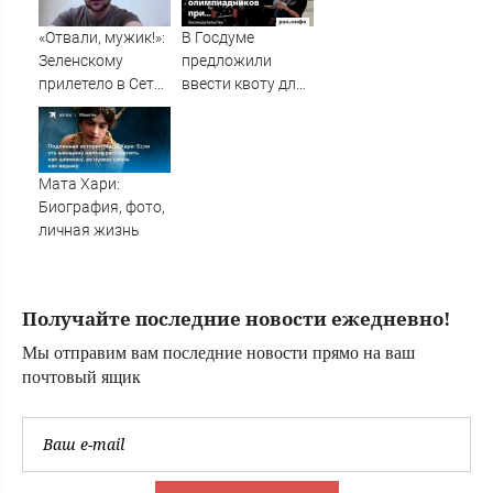
«Отвали, мужик!»:
В Госдуме
Зеленскому
предложили
прилетело в Сети
ввести квоту для
из-за визита в
олимпиадников
Сербию
при поступлении
в вузы — Новости
за 07.08.2026
Мата Хари:
Биография, фото,
личная жизнь
Получайте последние новости ежедневно!
Мы отправим вам последние новости прямо на ваш
почтовый ящик