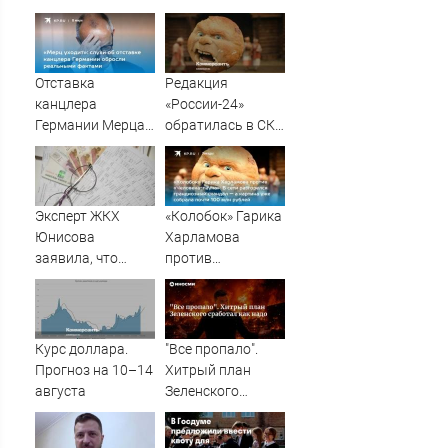
Отставка
Редакция
канцлера
«России-24»
Германии Мерца:
обратилась в СКР
последние
из-за травли
новости на 7
съемочной
августа 2026 и
группы «Колобка»
прогнозы
Эксперт ЖКХ
«Колобок» Гарика
Юнисова
Харламова
заявила, что
против
ремонт больше не
«Человека-паука»:
будет котловым
В сети разгорелся
грандиозный
скандал — а
Курс доллара.
"Все пропало".
картина уже
Прогноз на 10–14
Хитрый план
собрала почти
августа
Зеленского
100 млн рублей
сработал как
надо