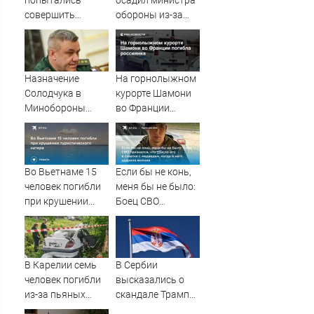
попытались
осадил министра
совершить
обороны из-за
суицид,
страшилок о
предупредив
России
оперативные
службы
Назначение
На горнолыжном
Солодчука в
курорте Шамони
Минобороны
во Франции
костромичи
погибла
встретили с
россиянка
гордостью
Во Вьетнаме 15
Если бы не конь,
человек погибли
меня бы не было:
при крушении
Боец СВО
туристического
признался, что
катера
спасло его в
схватке с
медведем, когда в
В Карелии семь
В Сербии
него ударила
человек погибли
высказались о
молния
из-за пьяных
скандале Трампа
водителей
и Зеленского