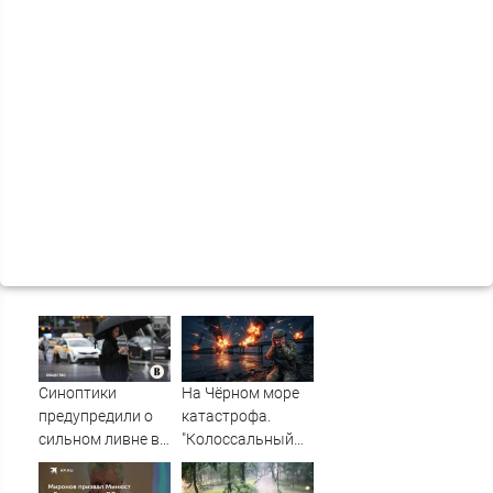
Синоптики
На Чёрном море
предупредили о
катастрофа.
сильном ливне в
"Колоссальный
Москве 7 августа
удар": Такого не
было за всю СВО