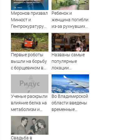
Миронов призвал
Ребенок и
Минюст и
женщина погибли
Генпрокуратуру
из-за рухнувших
РФ изучить
деревьев во
деятельность
время урагана в
партии Яблоко
Смоленске -
Новости на
Первые роботы
Названы самые
Вести.ru
вышли на борьбу
популярные
с борщевиком в
локации
Ленобласти
фестиваля
«Псковские
каникулы»
Ученые раскрыли
Во Владимирской
влияние белка на
области введены
метаболизм и
временные
процессы
ограничения на
старения
полеты малой
авиации
Свадьба в