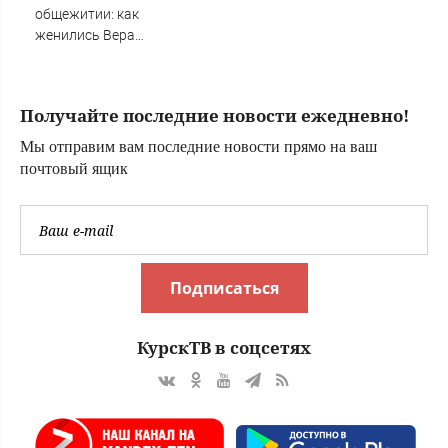
общежитии: как
женились Вера
Алентова и
Владимир
Меньшов —
Получайте последние новости ежедневно!
студенческая
любовь,
Мы отправим вам последние новости прямо на ваш
прожившая
почтовый ящик
много лет
Подписаться
КурскТВ в соцсетях