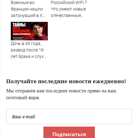
Военные во
Российский WiFi 7
Франции нашли
Что умеют новые
затонувший в XVI
отечественные
веке корабль: что
точки доступа
скрывало в себе
самого
судно
современного
стандарта в блоге
Дочь в 43 года,
Электроника
развод после 16
электротехника и
лет брака и слухи
приборы / /
о чужой семье:
Сделано у нас
крутые повороты
в судьбе Инги
Получайте последние новости ежедневно!
Оболдиной ✿✔️
TVCenter.ru
Мы отправим вам последние новости прямо на ваш
почтовый ящик
Подписаться