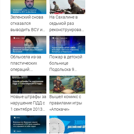
Зеленский снова
На Сахалине в
отказался
седьмой раз
выводить ВСУ из
реконструировали
Донбасса
штурм
полицейского
поста Хандаса
Облысела из-за
Пожар в детской
пластических
больнице
операций:
Подольска 9
Эксперт раскрыл
августа 2026
секрет Пугачевой
года: что
произошло,
спасение детей из
Новые штрафы за
Вышел комикс с
реанимации, фото
нарушение ПДД с
правилами игры
и видео,
1 сентября 2013
«Апокачи»
последние
года
новости о ЧП в
Московской
области