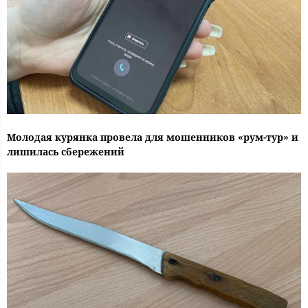
Молодая курянка провела для мошенников «рум-тур» и
лишилась сбережений