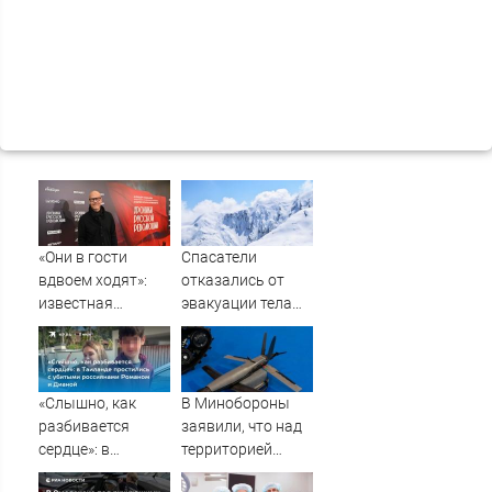
«Они в гости
Спасатели
вдвоем ходят»:
отказались от
известная
эвакуации тела
журналистка
Натальи
подтвердила
Наговицыной с
роман
семитысячника
Бондарчука и
«Слышно, как
В Минобороны
Исаковой
разбивается
заявили, что над
сердце»: в
территорией
Таиланде
Тверской области