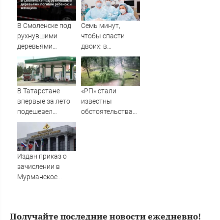
простились с
уничтожены
убитыми
БПЛА
россиянами
В Смоленске под
Семь минут,
Романом и
рухнувшими
чтобы спасти
Дианой
деревьями
двоих: в
погибли ребенок
Татарстане
и женщина
впервые
применили новую
технологию
В Татарстане
«РП» стали
кесарева сечения
впервые за лето
известны
06/08/2026 –
подешевел
обстоятельства
Новости
бензин
гибели ребенка в
парке Смоленска
Издан приказ о
зачислении в
Мурманское
нахимовское
училище
Получайте последние новости ежедневно!