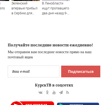
л
Зеленский
В Ленобласти
ело
впервые прибыл
ищут пропавшего
в Сербию для
два дня назад 9-
и
встречи с Вучичем
летнего мальчика
Получайте последние новости ежедневно!
Мы отправим вам последние новости прямо на ваш
почтовый ящик
Подписаться
КурскТВ в соцсетях