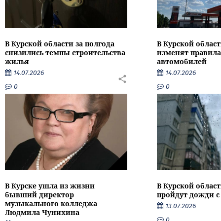
В Курской области за полгода
В Курской област
снизились темпы строительства
изменят правила
жилья
автомобилей
14.07.2026
14.07.2026
0
0
В Курске ушла из жизни
В Курской облас
бывший директор
пройдут дожди с
музыкального колледжа
13.07.2026
Людмила Чунихина
0