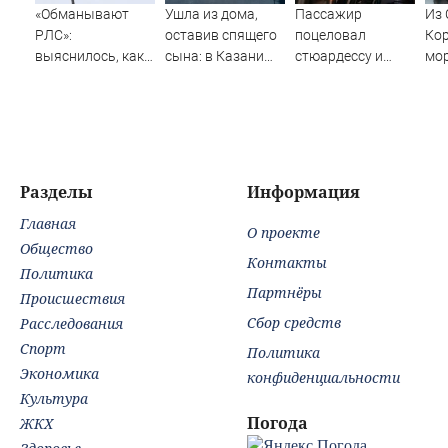
«Обманывают
Ушла из дома,
Пассажир
Из 
РЛС»:
оставив спящего
поцеловал
Кор
выяснилось, как
сына: в Казани
стюардессу и
мор
дроны ВСУ
мать пойдет под
попал под арест -
не
долетели до
суд за гибель
АБН 24
сн
Екатеринбурга
малыша
07/08/2026 –
Новости
Разделы
Информация
Главная
О проекте
Общество
Контакты
Политика
Партнёры
Происшествия
Сбор средств
Расследования
Спорт
Политика
Экономика
конфиденциальности
Культура
Погода
ЖКХ