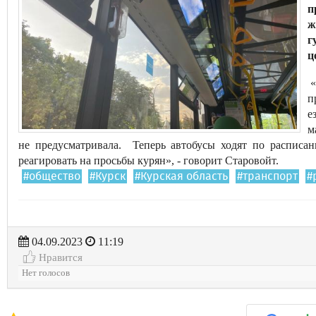
п
ж
г
ц
«
п
е
м
не предусматривала. Теперь автобусы ходят по расписан
реагировать на просьбы курян», - говорит Старовойт.
#общество
#Курск
#Курская область
#транспорт
#
04.09.2023
11:19
Нравится
Нет голосов