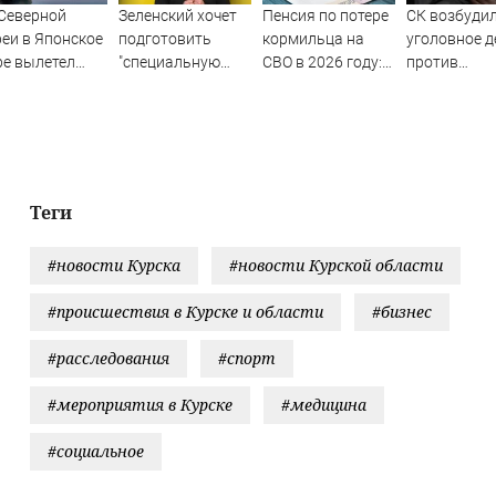
Северной
Зеленский хочет
Пенсия по потере
СК возбуди
еи в Японское
подготовить
кормильца на
уголовное д
е вылетел
"специальную
СВО в 2026 году:
против
опознанный
санкционную
размер, как
журналистк
аряд
операцию" против
членам семьи
Гордеевой*
России - Новости
оформить
на Вести.ru
гарантированную
пенсию по потере
кормильца,
Теги
погибшего на СВО
#новости Курска
#новости Курской области
#происшествия в Курске и области
#бизнес
#расследования
#спорт
#мероприятия в Курске
#медицина
#социальное