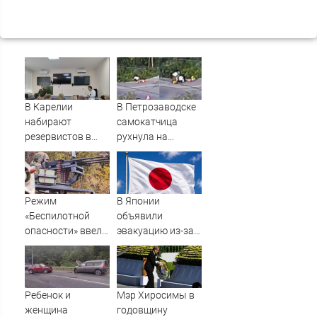
В Карелии
В Петрозаводске
набирают
самокатчица
резервистов в
рухнула на
огневые группы
тротуар (ВИДЕО)
(ФОТО)
Режим
В Японии
«Беспилотной
объявили
опасности» ввели
эвакуацию из-за
в Башкирии 6
приближения
августа
мощного тайфуна
Ребенок и
Мэр Хиросимы в
женщина
годовщину