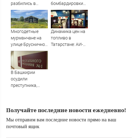
разбились в
бомбардировки
аварии в
ни разу не
Приладожье
упомянул США в
речи
Многодетные
Динамика цен на
мурманчане на
топливо в
улице Брусничной
Татарстане: АИ-92
ждут
и АИ-95 за неделю
электричества 11
подешевели на 2
лет
процента
06/08/2026 –
В Башкирии
Новости
осудили
преступника,
напавшего на
пару после
застолья
Получайте последние новости ежедневно!
Мы отправим вам последние новости прямо на ваш
почтовый ящик