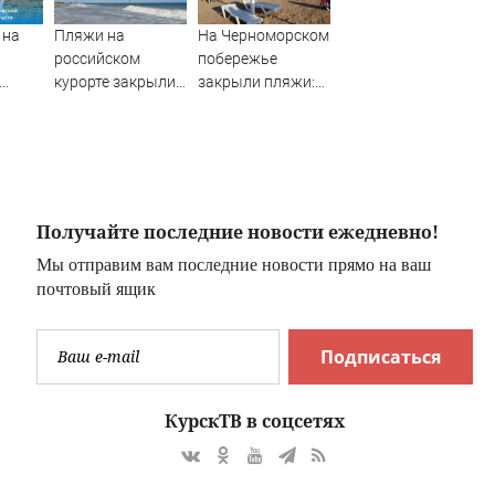
 на
Пляжи на
На Черноморском
российском
побережье
курорте закрыли
закрыли пляжи:
о 8
из-за угрозы
что там
6
БПЛА
происходит
Получайте последние новости ежедневно!
Мы отправим вам последние новости прямо на ваш
ков
почтовый ящик
Подписаться
КурскТВ в соцсетях