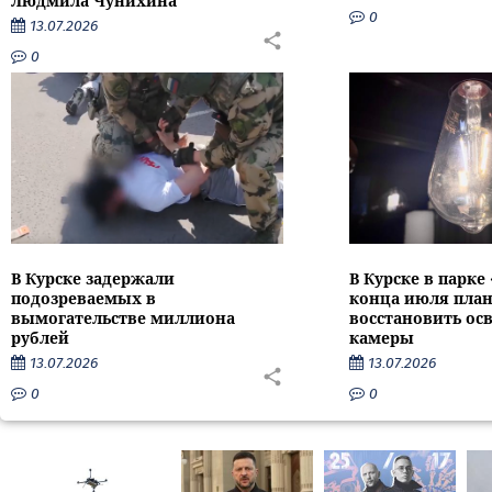
Людмила Чунихина
0
13.07.2026
0
В Курске задержали
В Курске в парке
подозреваемых в
конца июля пла
вымогательстве миллиона
восстановить ос
рублей
камеры
13.07.2026
13.07.2026
0
0