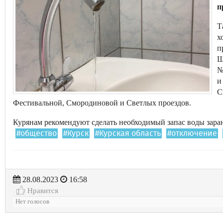
п
Т
х
п
Ш
№
и
С
Фестивальной, Смородиновой и Светлых проездов.
Курянам рекомендуют сделать необходимый запас воды заран
#общество
#Курск
#Курская область
#отключение
28.08.2023
16:58
Нравится
Нет голосов