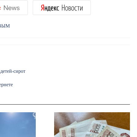
РВЫМ
 детей-сирот
ернете