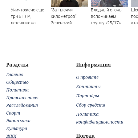
Уничтожено еще
"За тысячи
Бледный огонь:
Шес
три БПЛА,
километров":
вспоминаем
пос
летевших на
Зеленский
группу «25/17» —
ата
Москву
закатил истерику
великую и (часто)
Ил
Западу после
ужасную
ночного удара
Разделы
Информация
Главная
О проекте
Общество
Контакты
Политика
Партнёры
Происшествия
Сбор средств
Расследования
Спорт
Политика
Экономика
конфиденциальности
Культура
Погода
ЖКХ