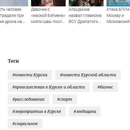
ть человек
Девочке с
Алаудинов
Атака БПЛА
традали при
«маской Бэтмена»
назвал главкома
Москву и
ке дрона на
сняли швы после
ВСУ Драпатого
Московский
ьский НПЗ
последней
страшнейшим
регион с 1 п
операции
националистом и
августа 202
русофобом
года: карта
ударов,
последние
новости об
Теги
отражении
беспилотни
#новости Курска
#новости Курской области
ВСУ
#происшествия в Курске и области
#бизнес
#расследования
#спорт
#мероприятия в Курске
#медицина
#социальное