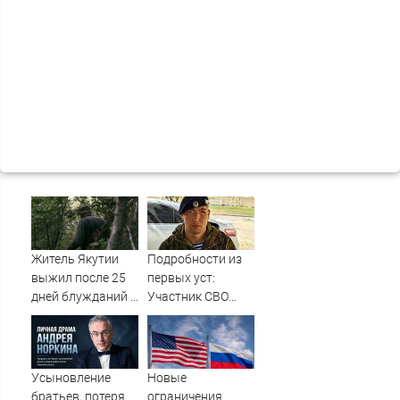
Житель Якутии
Подробности из
выжил после 25
первых уст:
дней блужданий в
Участник СВО
тайге
рассказал, что
спасло его в
схватке с
медведем
Усыновление
Новые
братьев, потеря
ограничения