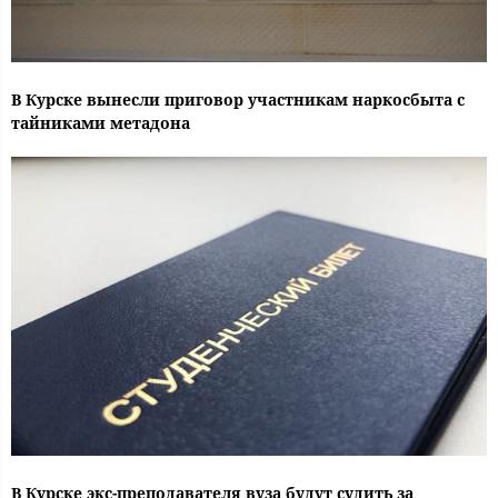
В Курске вынесли приговор участникам наркосбыта с
тайниками метадона
В Курске экс-преподавателя вуза будут судить за