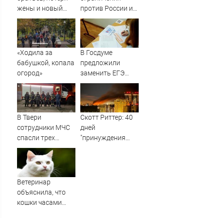
жены и новый
против России и
брак с матерью
Ирана прошли
известной
голосование в
актрисы: личная
Сенате США
драма Андрея
«Ходила за
В Госдуме
Норкина ✿✔️
бабушкой, копала
предложили
TVCenter.ru
огород»
заменить ЕГЭ
итоговыми
экзаменами
В Твери
Скотт Риттер: 40
сотрудники МЧС
дней
спасли трех
"принуждения
человек из
России и Путина"
пожара в
резко приблизили
пятиэтажке
крах режима
Зеленского
Ветеринар
объяснила, что
кошки часами
смотрят в пустые