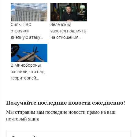
машину
назначает на
командные
должности
Силы ПВО
Зеленский
отразили
захотел повлиять
дневную атаку
на отношения
БПЛА на
между Россией и
Рязанскую
Китаем
область
В Минобороны
заявили, что над
территорией
Тверской области
уничтожены
БПЛА
Получайте последние новости ежедневно!
Мы отправим вам последние новости прямо на ваш
почтовый ящик