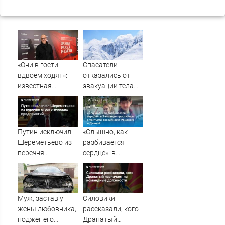
«Они в гости
Спасатели
вдвоем ходят»:
отказались от
известная
эвакуации тела
журналистка
Натальи
подтвердила
Наговицыной с
роман
семитысячника
Бондарчука и
Путин исключил
«Слышно, как
Исаковой
Шереметьево из
разбивается
перечня
сердце»: в
стратегических
Таиланде
предприятий
простились с
убитыми
россиянами
Муж, застав у
Силовики
Романом и
жены любовника,
рассказали, кого
Дианой
поджег его
Драпатый