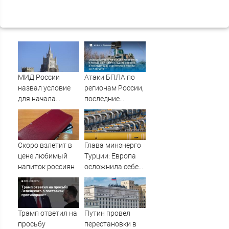
МИД России
Атаки БПЛА по
назвал условие
регионам России,
для начала
последние
переговоров о
новости на 7
мире с Украиной
августа 2026:
последствия,
атаки на склады
Скоро взлетит в
Глава минэнерго
Wildberries,
цене любимый
Турции: Европа
состояние
напиток россиян
осложнила себе
пострадавших
жизнь отказом от
российского газа
Трамп ответил на
Путин провел
просьбу
перестановки в