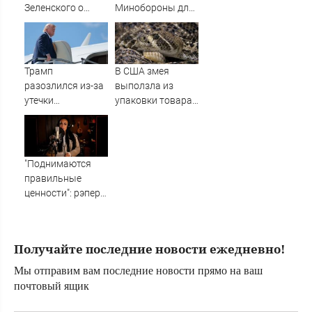
Зеленского о
Минобороны для
поставках
улучшения
противоракет
обеспечения
Армии России
Трамп
В США змея
разозлился из-за
выползла из
утечки
упаковки товара
информации об
с маркетплейса и
истощении
укусила ребенка
запасов
боеприпасов
"Поднимаются
правильные
ценности": рэпер
ST – о смысле
песни Ирины
Волк
Получайте последние новости ежедневно!
Мы отправим вам последние новости прямо на ваш
почтовый ящик