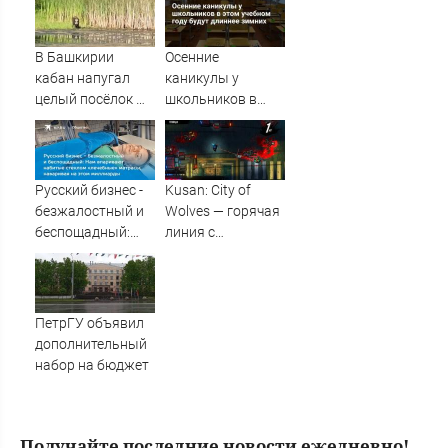
прошел в
псковском
Дендропарке.
В Башкирии
Осенние
ФОТО
кабан напугал
каникулы у
целый посёлок —
школьников в
жители в панике
этом учебном
году будут
длиннее зимних
Русский бизнес -
Kusan: City of
безжалостный и
Wolves — горячая
беспощадный:
линия с
Нам впаривают
животными.
набитые стеклом
Рецензия
«лечебные»
матрасы,
ПетрГУ объявил
наваривая на
дополнительный
этом миллиарды
набор на бюджет
Получайте последние новости ежедневно!