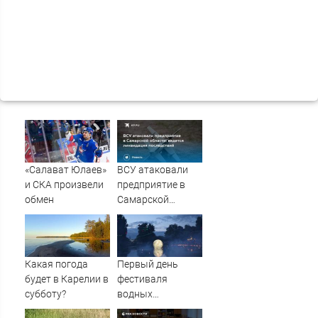
«Салават Юлаев»
ВСУ атаковали
и СКА произвели
предприятие в
обмен
Самарской
области: ведется
ликвидация
последствий
Какая погода
Первый день
будет в Карелии в
фестиваля
субботу?
водных
фонариков