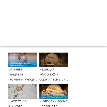
Отставка
Редакция
канцлера
«России-24»
Германии Мерца:
обратилась в СКР
последние
из-за травли
новости на 7
съемочной
августа 2026 и
группы «Колобка»
прогнозы
Эксперт ЖКХ
«Колобок» Гарика
Юнисова
Харламова