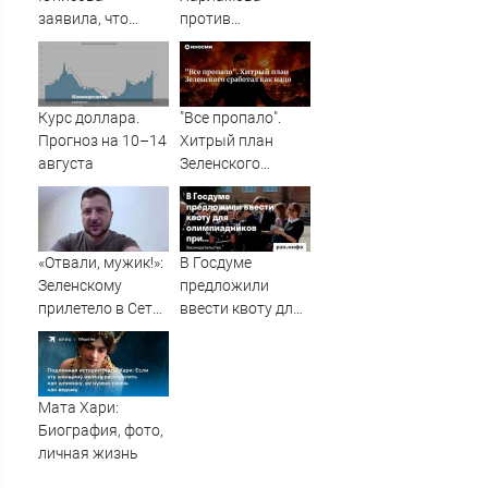
заявила, что
против
ремонт больше не
«Человека-паука»:
будет котловым
В сети разгорелся
грандиозный
скандал — а
Курс доллара.
"Все пропало".
картина уже
Прогноз на 10–14
Хитрый план
собрала почти
августа
Зеленского
100 млн рублей
сработал как
надо
«Отвали, мужик!»:
В Госдуме
Зеленскому
предложили
прилетело в Сети
ввести квоту для
из-за визита в
олимпиадников
Сербию
при поступлении
в вузы — Новости
за 07.08.2026
Мата Хари:
Биография, фото,
личная жизнь