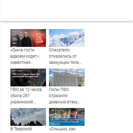
«Они в гости
Спасатели
вдвоем ходят»:
отказались от
известная
эвакуации тела
журналистка
Натальи
подтвердила
Наговицыной с
роман
семитысячника
Бондарчука и
ПВО за 12 часов
Силы ПВО
Исаковой
сбила 281
отразили
украинский
дневную атаку
беспилотник
БПЛА на
Рязанскую
область
В Тверской
«Слышно, как