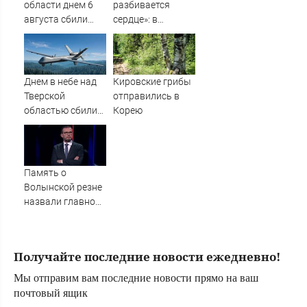
области днем 6
разбивается
августа сбили
сердце»: в
украинские БПЛА
Таиланде
простились с
убитыми
россиянами
Днем в небе над
Кировские грибы
Романом и
Тверской
отправились в
Дианой
областью сбили
Корею
БПЛА
Память о
Волынской резне
назвали главной
темой в
политической
борьбе Польши -
Получайте последние новости ежедневно!
Новости на
Вести.ru
Мы отправим вам последние новости прямо на ваш
почтовый ящик