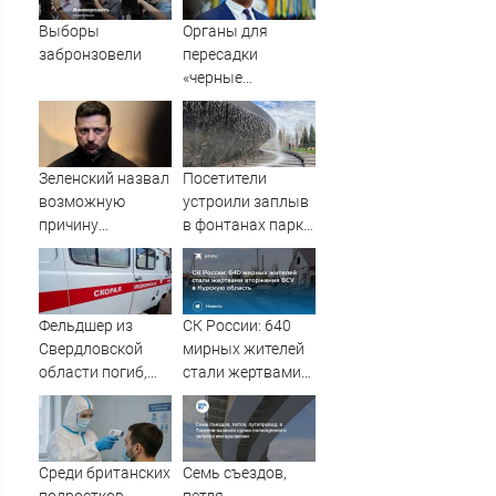
Выборы
Органы для
забронзовели
пересадки
«черные
трансплантологи»
извлекали у еще
живых пациентов
Зеленский назвал
Посетители
возможную
устроили заплыв
причину
в фонтанах парка
сокращения
Галицкого
поставок ракет
ПВО Киеву
Фельдшер из
СК России: 640
Свердловской
мирных жителей
области погиб,
стали жертвами
спасая тонущую
вторжения ВСУ в
девушку
Курскую область
Среди британских
Семь съездов,