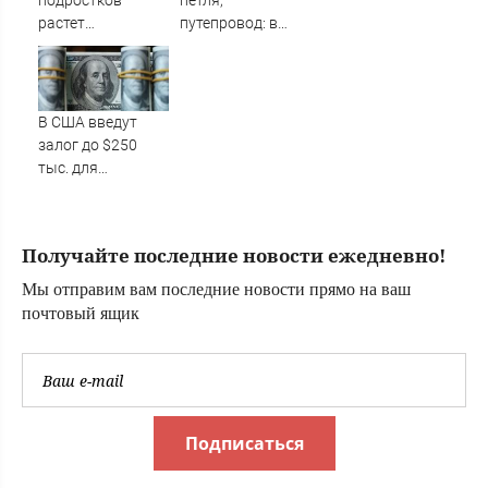
подростков
петля,
растет
путепровод: в
распространение
Тюмени назвали
вейпов с
сроки
наркотиками
полноценного
запуска
В США введут
мегаразвязки
залог до $250
тыс. для
некоторых
иммигрантов при
получении виз
Получайте последние новости ежедневно!
Мы отправим вам последние новости прямо на ваш
почтовый ящик
Подписаться