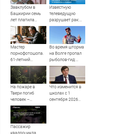
попаданий по
Завклубом в
Известную
объектам ВСУ
Башкирии семь
телеведущую
лет платила
разрушает рак:
зарплату мужу-
Мария Гладких
прогульщику
раскрыла
печальную
правду и
Мастер
Во время шторма
попросила о
порнофотошопа.
на Волге пропал
помощи
61-летний
рыболов-гид:
мужчина
нужна помощь в
смастерил
поисках
порнооткрытку и
в итоге пойдёт
На пожаре в
Что изменится в
под суд
Твери погиб
школах с 1
человек –
сентября 2026
Новости Твери и
года: новые
городов Тверской
предметы и
области сегодня -
программы
Afanasy.biz –
Пассажир
Тверские новости.
квадроцикла