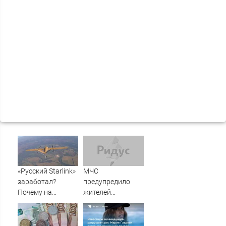
«Русский Starlink»
МЧС
заработал?
предупредило
Почему на
жителей
Украине кратно
Подмосковья об
увеличилась
угрозе атаки
точность
дронов