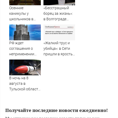
Осенние
«Бесстрашный
каникулы у
борец за жизнь»:
школьников в
в Волгограде
этом учебном
прощаются с
году будут
анестезиологом-
длиннее зимних
реаниматолог
высшей
РФ ждет
«Жалкий трус и
категории
соглашения о
убийца»: в Сети
неприменении
пришли в ярость
силы между
из-за визита
Грузией, Абхазией
Зеленского в
и Южной Осетией
Сербию
В ночь на 8
августа в
Тульской области
дважды
объявляли
ракетную
Получайте последние новости ежедневно!
опасность