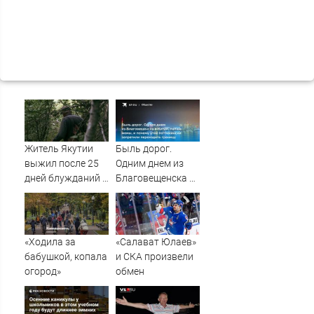
Житель Якутии
Быль дорог.
выжил после 25
Одним днем из
дней блужданий в
Благовещенска в
тайге
Китай, лапша,
мемы, и почему
утке по-пекински
запретили
«Ходила за
«Салават Юлаев»
переходить
бабушкой, копала
и СКА произвели
границу
огород»
обмен