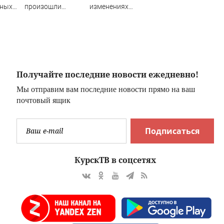
нных
произошли
изменениях
иеву
множественные
школьной
взрывы - Новости
программы с 1
на Вести.ru
сентября
Получайте последние новости ежедневно!
Мы отправим вам последние новости прямо на ваш
почтовый ящик
Подписаться
КурскТВ в соцсетях