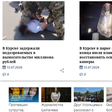
В Курске задержали
В Курске в парке
подозреваемых в
конца июля пла
вымогательстве миллиона
восстановить ос
рублей
камеры
13.07.2026
13.07.2026
0
0
Пропавших
Журналистка
Друг Усольцевых
Ок
супругов,
Шипачева
рассказал о
бол