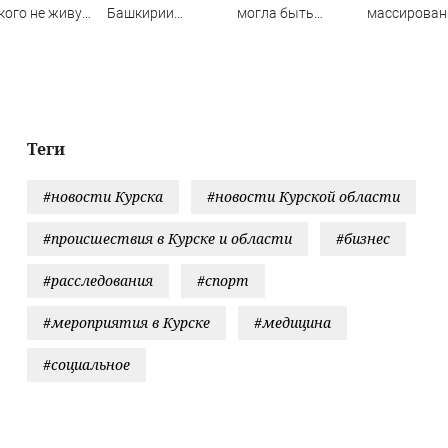
кого не живут
Башкирии
могла быть
массирова
ода после
достигнет +35
связана с
ударах по К
становки
градусов
Эпштейном и ЦРУ
гноза
Теги
#новости Курска
#новости Курской области
#происшествия в Курске и области
#бизнес
#расследования
#спорт
#мероприятия в Курске
#медицина
#социальное