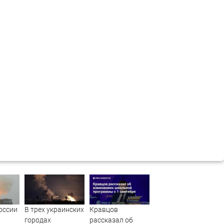
оссии
В трех украинских
Кравцов
городах
рассказал об