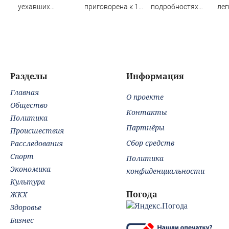
уехавших
приговорена к 12
подробностях
лег
отдыхать на
годам колонии за
аудиосообщения
и г
природу, нашли
госизмену
от якобы Ирины
по
мертвыми на
диа
заднем сиденье
автомобиля
Разделы
Информация
Главная
О проекте
Общество
Контакты
Политика
Партнёры
Происшествия
Сбор средств
Расследования
Спорт
Политика
Экономика
конфиденциальности
Культура
Погода
ЖКХ
Здоровье
Бизнес