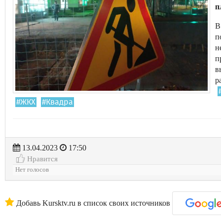
п
В
п
н
п
в
р
#ЖКХ
#Квадра
13.04.2023
17:50
Нравится
Нет голосов
Добавь Kursktv.ru в список своих источников