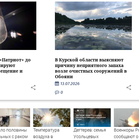
 «Патриот» до
В Курской области выясняют
нируют
причину неприятного запаха
вещение и
возле очистных сооружений в
Обояни
13.07.2026
0
оло половины
Температура
Дегтерев: семья
Военкоры Р
ьных с раком
воздуха в
Усольцевых
сообщают о