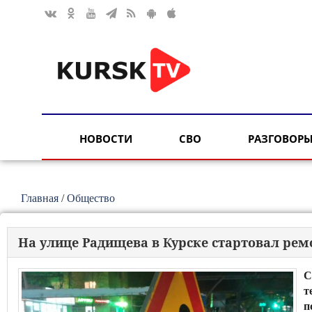
НОВОСТИ
СВО
РАЗГОВОРЫ
Главная
/
Общество
На улице Радищева в Курске стартовал рем
С
т
п