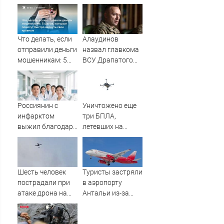
жёстко ответила
последней
послу Украины
операции
Что делать, если
Алаудинов
отправили деньги
назвал главкома
мошенникам: 5
ВСУ Драпатого
шагов, которые
страшнейшим
помогут быстро
националистом и
вернуть свои
русофобом
кровные
Россиянин с
Уничтожено еще
инфарктом
три БПЛА,
выжил благодаря
летевших на
приложению в
Москву
Шанхае
Шесть человек
Туристы застряли
пострадали при
в аэропорту
атаке дрона на
Антальи из-за
Ильский НПЗ
сбоев в
расписании