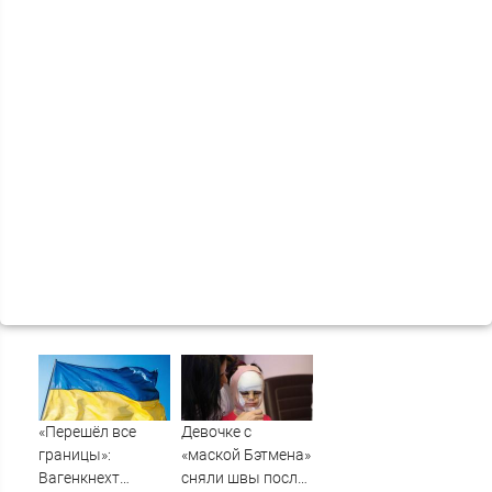
«Перешёл все
Девочке с
границы»:
«маской Бэтмена»
Вагенкнехт
сняли швы после