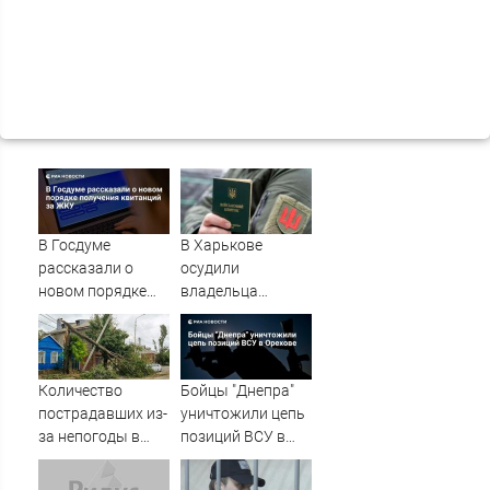
В Госдуме
В Харькове
рассказали о
осудили
новом порядке
владельца
получения
канала о засадах
квитанций за
ТЦК
ЖКУ
Количество
Бойцы "Днепра"
пострадавших из-
уничтожили цепь
за непогоды в
позиций ВСУ в
Ростове-на-Дону
Орехове
возросло до 28