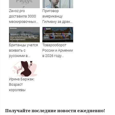
Zavoz.pro
Приговор
доставила 3000
американцу
маскировочных
Гилману за драки
плащей «Морок»
в воронежском
для СВО
СИЗО
потребовали
ужесточить -
Британцы учатся
Товарооборот
Новости на
воевать с
России и Армении
Вести.ru
русскими в
в 2026 году
деревне.
сократился на
Тренировки идут
две трети
полным ходом
(The i Paper ,
Ирина Баржак:
Великобритания)
Возраст
королевы
Получайте последние новости ежедневно!