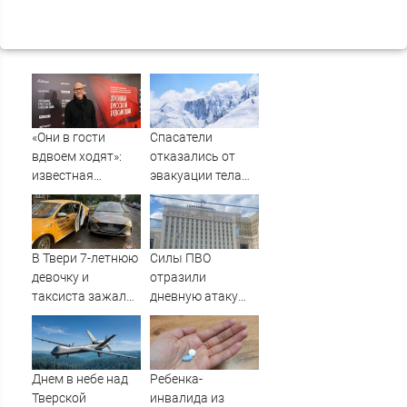
«Они в гости
Спасатели
вдвоем ходят»:
отказались от
известная
эвакуации тела
журналистка
Натальи
подтвердила
Наговицыной с
роман
семитысячника
Бондарчука и
В Твери 7-летнюю
Силы ПВО
Исаковой
девочку и
отразили
таксиста зажало
дневную атаку
дверью
БПЛА на
автомобиля –
Рязанскую
Новости Твери и
область
городов Тверской
Днем в небе над
Ребенка-
области сегодня -
Тверской
инвалида из