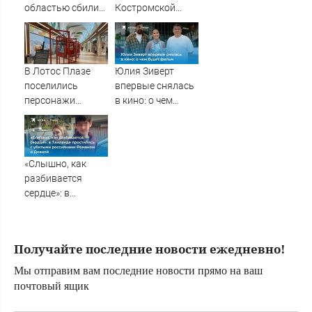
Afanasy.biz –
областью сбили
Костромской
Тверские новости.
БПЛА
области оставили
Новости Твери.
без жизненно
Тверь но
важных
препаратов
В Лотос Плазе
Юлия Зиверт
поселились
впервые снялась
персонажи
в кино: о чем
Калевалы
будет фильм
«Слышно, как
разбивается
сердце»: в
Таиланде
простились с
убитыми
Получайте последние новости ежедневно!
россиянами
Романом и
Мы отправим вам последние новости прямо на ваш
Дианой
почтовый ящик