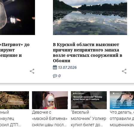
 «Патриот» до
В Курской области выясняют
нируют
причину неприятного запаха
вещение и
возле очистных сооружений в
Обояни
13.07.2026
0
яный
Девочке с
"Веселый
Что делать,
рнаулец
«маской Бэтмена»
молочник" Уолкер
отправили 
роил ДТП
сняли швы после
купил билет до
мошенникам
ью в
последней
Стамбула
шагов, кото