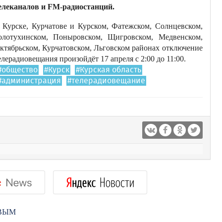
елеканалов и FM-радиостанций.
 Курске, Курчатове и Курском, Фатежском, Солнцевском,
олотухинском, Поныровском, Щигровском, Медвенском,
ктябрьском, Курчатовском, Льговском районах отключение
елерадиовещания произойдёт 17 апреля с 2:00 до 11:00.
#общество
#Курск
#Курская область
#администрация
#телерадиовещание
РВЫМ