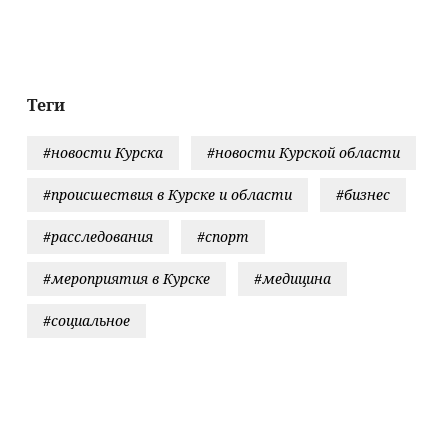
балино
операции
помогут бы
вернуть сво
кровные
Теги
#новости Курска
#новости Курской области
#происшествия в Курске и области
#бизнес
#расследования
#спорт
#мероприятия в Курске
#медицина
#социальное