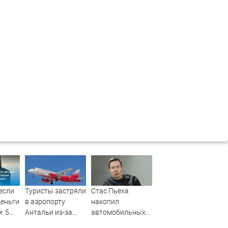
 если
Туристы застряли
Стас Пьеха
деньги
в аэропорту
накопил
: 5
Антальи из-за
автомобильных
рые
сбоев в
штрафов