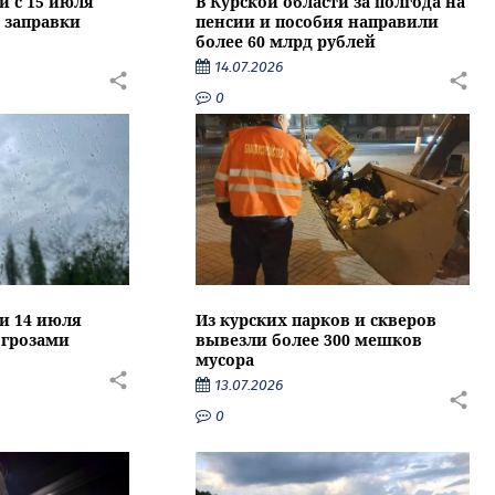
и с 15 июля
В Курской области за полгода на
 заправки
пенсии и пособия направили
более 60 млрд рублей
14.07.2026
0
ти 14 июля
Из курских парков и скверов
 грозами
вывезли более 300 мешков
мусора
13.07.2026
0