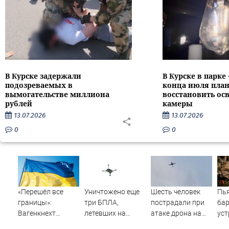
В Курске задержали
В Курске в парке
подозреваемых в
конца июля пла
вымогательстве миллиона
восстановить ос
рублей
камеры
13.07.2026
13.07.2026
0
0
«Перешёл все
Уничтожено еще
Шесть человек
Пь
границы»:
три БПЛА,
пострадали при
ба
Вагенкнехт
летевших на
атаке дрона на
уст
жёстко ответила
Москву
Ильский НПЗ
ноч