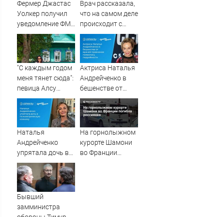
службы
Фермер Джастас
Врач рассказала,
Уолкер получил
что на самом деле
уведомление ФМС
происходит с
о депортации из
актрисой
России
Натальей
Андрейченко
"С каждым годом
Актриса Наталья
меня тянет сюда":
Андрейченко в
певица Алсу
бешенстве от
приехала в
врачей-
татарскую
травников:
деревню, где
появились
прошло ее
подробности
Наталья
На горнолыжном
детство
Андрейченко
курорте Шамони
07/08/2026 –
упрятала дочь в
во Франции
Новости
психиатрическую
погибла
клинику
россиянка
Бывший
замминистра