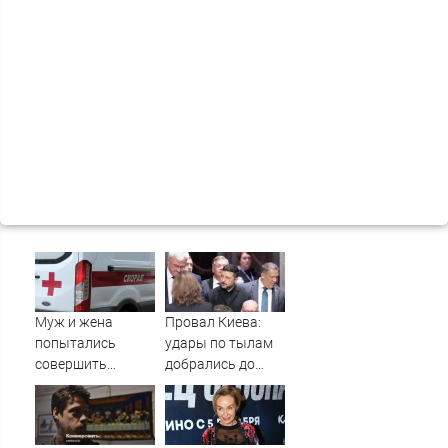
Муж и жена
Провал Киева:
попытались
удары по тылам
совершить
добрались до
суицид,
Зеленского
предупредив
быстрее, чем до
оперативные
России