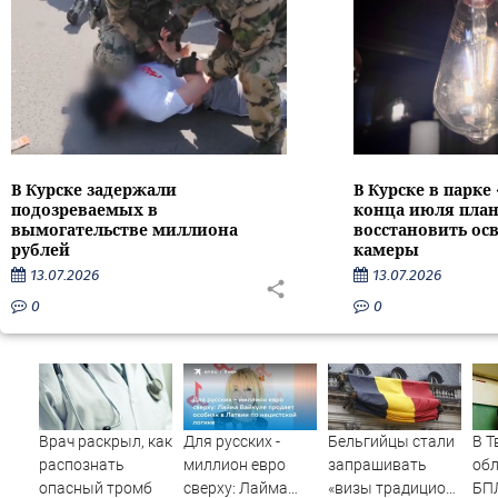
В Курске задержали
В Курске в парке
подозреваемых в
конца июля пла
вымогательстве миллиона
восстановить ос
рублей
камеры
13.07.2026
13.07.2026
0
0
Врач раскрыл, как
Для русских -
Бельгийцы стали
В Т
распознать
миллион евро
запрашивать
обл
опасный тромб
сверху: Лайма
«визы традиционных
БП