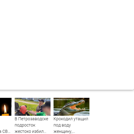
В Петрозаводске
Крокодил утащил
подросток
под воду
а СВО
жестоко избил
женщину,