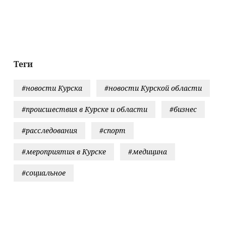
ад
заменён в матче с
получить
командиро
лдберриз и
«Мальоркой».
российский
взвода
тройки в СНТ
Российский
паспорт
овости Твери и
вратарь уступил
одов Тверской
место Шевалье в
асти сегодня -
перерыве
Теги
nasy.biz –
рские новости.
#новости Курска
#новости Курской области
вости
#происшествия в Курске и области
#бизнес
#расследования
#спорт
#мероприятия в Курске
#медицина
#социальное