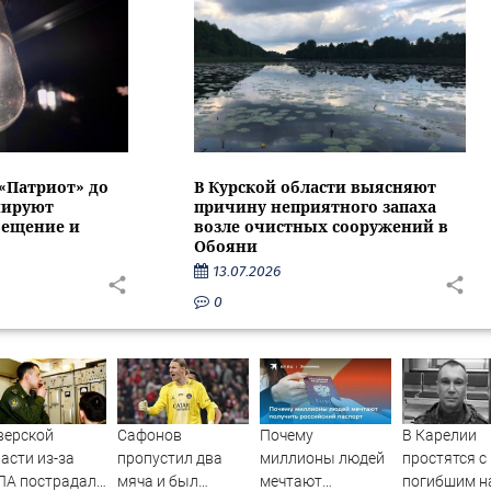
 «Патриот» до
В Курской области выясняют
нируют
причину неприятного запаха
вещение и
возле очистных сооружений в
Обояни
13.07.2026
0
верской
Сафонов
Почему
В Карелии
асти из-за
пропустил два
миллионы людей
простятся с
ЛА пострадал
мяча и был
мечтают
погибшим н