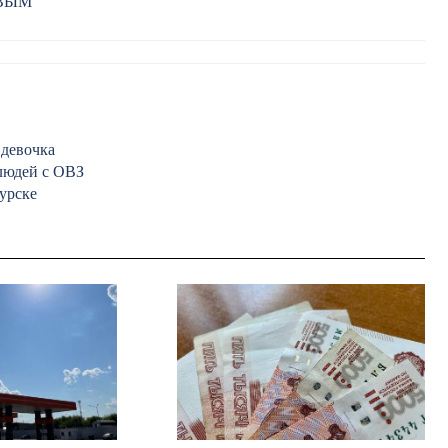
РВЫМ
 девочка
 людей с ОВЗ
урске