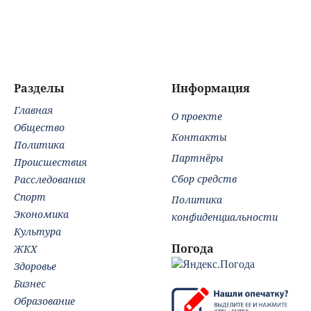
Вайкуле продает
ценностей» в
скл
особняк в Латвии
посольстве РФ
Вай
по нацистской
пос
логике
– Н
гор
обл
Разделы
Информация
Afa
Главная
Тве
О проекте
Но
Общество
Контакты
Политика
Партнёры
Происшествия
Сбор средств
Расследования
Спорт
Политика
Экономика
конфиденциальности
Культура
Погода
ЖКХ
Здоровье
Бизнес
Образование