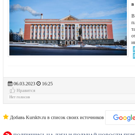
в
В
п
т
о
и
06.03.2023
16:25
Нравится
Нет голосов
Добавь Kursktv.ru в список своих источников