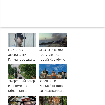
Приговор
Стратегическое
американцу
наступление,
Гилману за драки
новый Карибский
в воронежском
кризис или охота
СИЗО
на лидеров. Три
потребовали
пути против
ужесточить -
терактов
Умеренный ветер
Соседняя с
Новости на
и переменная
Россией страна
Вести.ru
облачность:
загибается без
прогноз на 7
наших туристов
августа в Кургане