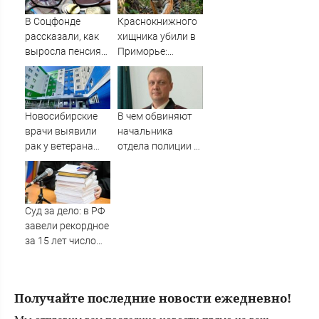
В Соцфонде
Краснокнижного
рассказали, как
хищника убили в
выросла пенсия
Приморье:
за пять лет -
полиция ищет
Новости на
браконьеров
Вести.ru
Новосибирские
В чем обвиняют
врачи выявили
начальника
рак у ветерана
отдела полиции в
СВО в ходе
Новосибирске?
бесплатной
диспансеризации
Суд за дело: в РФ
завели рекордное
за 15 лет число
дел об
отмывании денег
Получайте последние новости ежедневно!