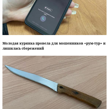
Молодая курянка провела для мошенников «рум-тур» и
лишилась сбережений