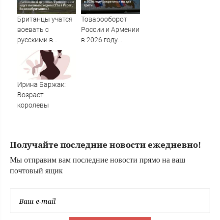
потребовали
ужесточить -
Британцы учатся
Товарооборот
Новости на
воевать с
России и Армении
Вести.ru
русскими в
в 2026 году
деревне.
сократился на
Тренировки идут
две трети
полным ходом
(The i Paper ,
Ирина Баржак:
Великобритания)
Возраст
королевы
Получайте последние новости ежедневно!
Мы отправим вам последние новости прямо на ваш
почтовый ящик