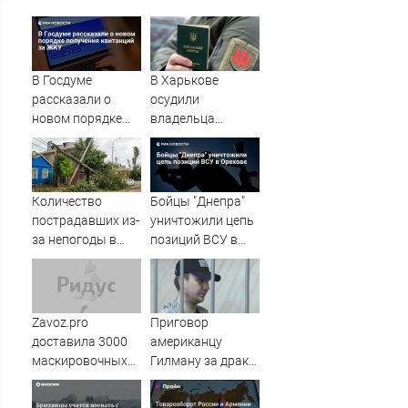
В Госдуме
В Харькове
рассказали о
осудили
новом порядке
владельца
получения
канала о засадах
квитанций за
ТЦК
ЖКУ
Количество
Бойцы "Днепра"
пострадавших из-
уничтожили цепь
за непогоды в
позиций ВСУ в
Ростове-на-Дону
Орехове
возросло до 28
Zavoz.pro
Приговор
доставила 3000
американцу
маскировочных
Гилману за драки
плащей «Морок»
в воронежском
для СВО
СИЗО